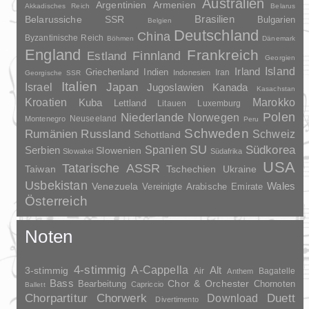
Australien
Argentinien
Armenien
Akkadisches Reich
Belarus
Brasilien
Belarussiche SSR
Bulgarien
Belgien
Deutschland
China
Byzantinische Reich
Böhmen
Dänemark
England
Frankreich
Finnland
Estland
Georgien
Irland
Island
Griechenland
Indien
Indonesien
Iran
Georgische SSR
Italien
Japan
Israel
Jugoslawien
Kanada
Kasachstan
Kroatien
Marokko
Kuba
Lettland
Litauen
Luxemburg
Polen
Niederlande
Norwegen
Neuseeland
Montenegro
Peru
Schweden
Rumänien
Russland
Schweiz
Schottland
SU
Spanien
Südkorea
Serbien
Slowenien
Slowakei
Südafrika
USA
Tatarische ASSR
Taiwan
Tschechien
Ukraine
Usbekistan
Wales
Venezuela
Vereinigte Arabische Emirate
Österreich
Noten
4-stimmig
A-Cappella
3-stimmig
Alt
Air
Bagatelle
Anthem
Bass
Chor & Orchester
Chornoten
Bearbeitung
Capriccio
Ballett
Duett
Chorpartitur
Chorwerk
Download
Divertimento