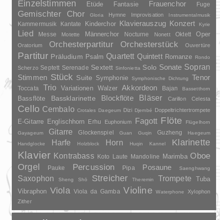
Einzelstimmen
Frauenchor
Fantasie
Etüde
Fuge
Gemischter Chor
Hymne
Improvisation
Gloria
Instrumentalmusik
Klavierauszug
Konzert
Kinderchor
Kammermusik
Kantate
Kyrie
Lied
Oper
Messe
Männerchor
Nocturne
Oktett
Motette
Nonett
Orchesterpartitur
Orchesterstück
Oratorium
Ouvertüre
Partitur
Quartett
Quintett
Präludium
Psalm
Romanze
Rondo
Sopran
Sonate
Solo
Sextett
Septett
Serenade
Scherzo
Sinfonietta
Stück
Stimmen
Suite
Tenor
Symphonie
Symphonische Dichtung
Trio
Akkordeon
Variationen
Toccata
Walzer
Bajan
Bassetthorn
Bläser
Blockflöte
Bassklarinette
Bassflöte
Carillon
Celesta
Cello
Cembalo
Dizi
Doppeltrichtertrompete
Crotales
Daegeum
Djembé
Flöte
Fagott
E-Gitarre
Englischhorn
Erhu
Euphonium
Flügelhorn
Gitarre
Glockenspiel
Guzheng
Gayageum
Guan
Guqin
Haegeum
Klarinette
Harfe
Horn
Handglocke
Holzblock
Huqin
Kannel
Klavier
Kontrabass
Oboe
Marimba
Laute
Mandoline
Koto
Orgel
Percussion
Posaune
Pauke
Pipa
Saenghwang
Streicher
Saxophon
Trompete
Tuba
Sheng
Shō
Theremin
Violine
Viola
Vibraphon
Viola da Gamba
Xylophon
Waterphone
Zither