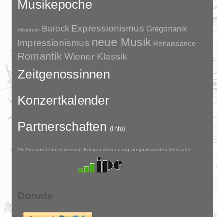
Musikepoche
Barock
Expressionismus
Gregorianik
Akkadzeit
neue Musik
Impressionismus
Renaissance
Romantik
Wiener Klassik
Zeitgenossinnen
Konzertkalender
Partnerschaften
(Info)
Als Amazon-Partner verdient Komponistinnen.org an qualifizierten Verkäufen.
Donate