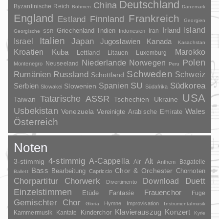
Deutschland
China
Byzantinische Reich
Böhmen
Dänemark
England
Frankreich
Finnland
Estland
Georgien
Irland
Island
Griechenland
Indien
Indonesien
Iran
Georgische SSR
Italien
Japan
Israel
Jugoslawien
Kanada
Kasachstan
Kroatien
Marokko
Kuba
Lettland
Litauen
Luxemburg
Polen
Niederlande
Norwegen
Neuseeland
Montenegro
Peru
Schweden
Rumänien
Russland
Schweiz
Schottland
SU
Spanien
Südkorea
Serbien
Slowenien
Slowakei
Südafrika
USA
Tatarische ASSR
Taiwan
Tschechien
Ukraine
Usbekistan
Wales
Venezuela
Vereinigte Arabische Emirate
Österreich
Noten
4-stimmig
A-Cappella
3-stimmig
Alt
Air
Bagatelle
Anthem
Bass
Chor & Orchester
Chornoten
Bearbeitung
Capriccio
Ballett
Duett
Chorpartitur
Chorwerk
Download
Divertimento
Einzelstimmen
Frauenchor
Fantasie
Etüde
Fuge
Gemischter Chor
Hymne
Improvisation
Gloria
Instrumentalmusik
Klavierauszug
Konzert
Kinderchor
Kammermusik
Kantate
Kyrie