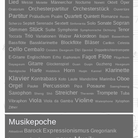
Lied
Oper
Messe
Männerchor
Nocturne
Oktett
Motette
Nonett
Orchesterpartitur
Orchesterstück
Oratorium
Ouvertüre
Partitur
Quartett
Quintett
Präludium
Psalm
Romanze
Rondo
Sopran
Sonate
Solo
Sextett
Septett
Serenade
Scherzo
Sinfonietta
Stück
Stimmen
Suite
Tenor
Symphonie
Symphonische Dichtung
Trio
Akkordeon
Variationen
Toccata
Walzer
Bajan
Bassetthorn
Bläser
Blockflöte
Bassklarinette
Bassflöte
Carillon
Celesta
Cello
Cembalo
Dizi
Doppeltrichtertrompete
Crotales
Daegeum
Djembé
Flöte
Fagott
E-Gitarre
Englischhorn
Erhu
Euphonium
Flügelhorn
Gitarre
Glockenspiel
Guzheng
Gayageum
Guan
Guqin
Haegeum
Klarinette
Harfe
Horn
Handglocke
Holzblock
Huqin
Kannel
Klavier
Kontrabass
Oboe
Marimba
Laute
Mandoline
Koto
Orgel
Percussion
Posaune
Pauke
Pipa
Saenghwang
Streicher
Saxophon
Trompete
Tuba
Sheng
Shō
Theremin
Violine
Viola
Vibraphon
Viola da Gamba
Xylophon
Waterphone
Zither
Musikepoche
Barock
Expressionismus
Gregorianik
Akkadzeit