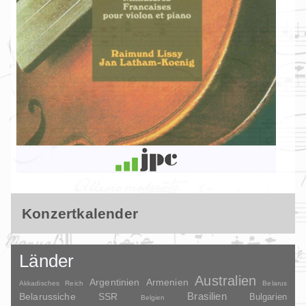
Konzertkalender
Länder
Australien
Argentinien
Armenien
Akkadisches Reich
Belarus
Brasilien
Belarussiche SSR
Bulgarien
Belgien