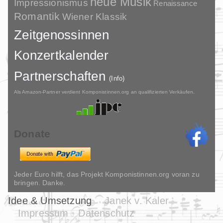
neue Musik
Impressionismus
Renaissance
Romantik
Wiener Klassik
Zeitgenossinnen
Konzertkalender
Partnerschaften
(Info)
Als Amazon-Partner verdient Komponistinnen.org an qualifizierten Verkäufen.
Donate
Jeder Euro hilft, das Projekt Komponistinnen.org voran zu
bringen. Danke.
Idee & Umsetzung
Janek v. Kaler
Impressum
Datenschutz