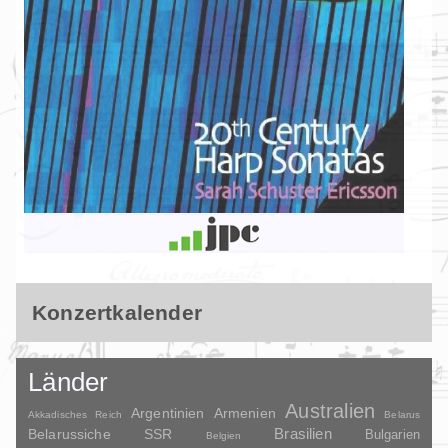
Konzertkalender
Länder
Australien
Argentinien
Armenien
Akkadisches Reich
Belarus
Brasilien
Belarussiche SSR
Bulgarien
Belgien