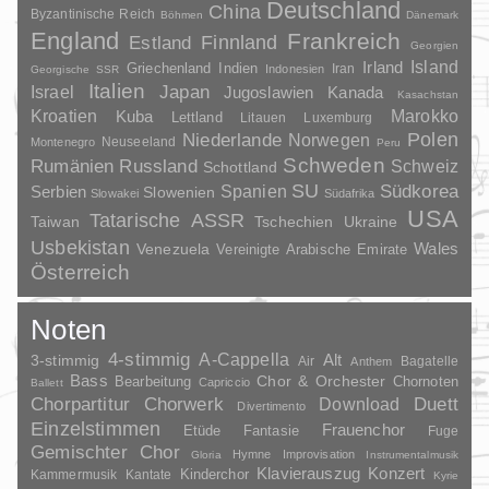
Deutschland
China
Byzantinische Reich
Böhmen
Dänemark
England
Frankreich
Finnland
Estland
Georgien
Irland
Island
Griechenland
Indien
Indonesien
Iran
Georgische SSR
Italien
Japan
Israel
Jugoslawien
Kanada
Kasachstan
Kroatien
Marokko
Kuba
Lettland
Litauen
Luxemburg
Polen
Niederlande
Norwegen
Neuseeland
Montenegro
Peru
Schweden
Rumänien
Russland
Schweiz
Schottland
SU
Spanien
Südkorea
Serbien
Slowenien
Slowakei
Südafrika
USA
Tatarische ASSR
Taiwan
Tschechien
Ukraine
Usbekistan
Wales
Venezuela
Vereinigte Arabische Emirate
Österreich
Noten
4-stimmig
A-Cappella
3-stimmig
Alt
Air
Bagatelle
Anthem
Bass
Chor & Orchester
Chornoten
Bearbeitung
Capriccio
Ballett
Duett
Chorpartitur
Chorwerk
Download
Divertimento
Einzelstimmen
Frauenchor
Fantasie
Etüde
Fuge
Gemischter Chor
Hymne
Improvisation
Gloria
Instrumentalmusik
Klavierauszug
Konzert
Kinderchor
Kammermusik
Kantate
Kyrie