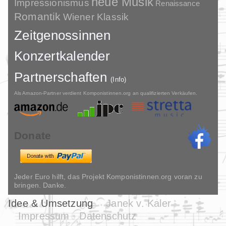
neue Musik
Impressionismus
Renaissance
Romantik
Wiener Klassik
Zeitgenossinnen
Konzertkalender
Partnerschaften
(Info)
Als Amazon-Partner verdient Komponistinnen.org an qualifizierten Verkäufen.
Donate
Jeder Euro hilft, das Projekt Komponistinnen.org voran zu
bringen. Danke.
Idee & Umsetzung
Janek v. Kaler
Impressum
Datenschutz