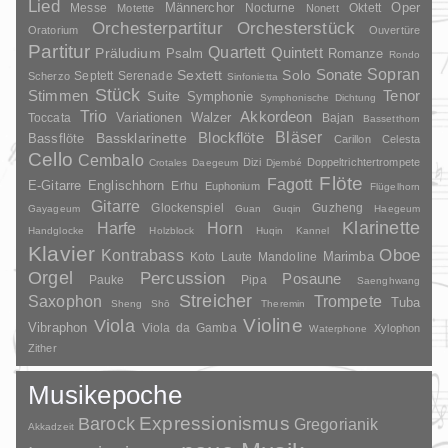
Lied
Oper
Messe
Männerchor
Nocturne
Oktett
Motette
Nonett
Orchesterpartitur
Orchesterstück
Oratorium
Ouvertüre
Partitur
Quartett
Quintett
Präludium
Psalm
Romanze
Rondo
Sopran
Sonate
Solo
Sextett
Septett
Serenade
Scherzo
Sinfonietta
Stück
Stimmen
Suite
Tenor
Symphonie
Symphonische Dichtung
Trio
Akkordeon
Variationen
Toccata
Walzer
Bajan
Bassetthorn
Bläser
Blockflöte
Bassklarinette
Bassflöte
Carillon
Celesta
Cello
Cembalo
Dizi
Doppeltrichtertrompete
Crotales
Daegeum
Djembé
Flöte
Fagott
E-Gitarre
Englischhorn
Erhu
Euphonium
Flügelhorn
Gitarre
Glockenspiel
Guzheng
Gayageum
Guan
Guqin
Haegeum
Klarinette
Harfe
Horn
Handglocke
Holzblock
Huqin
Kannel
Klavier
Kontrabass
Oboe
Marimba
Laute
Mandoline
Koto
Orgel
Percussion
Posaune
Pauke
Pipa
Saenghwang
Streicher
Saxophon
Trompete
Tuba
Sheng
Shō
Theremin
Violine
Viola
Vibraphon
Viola da Gamba
Xylophon
Waterphone
Zither
Musikepoche
Barock
Expressionismus
Gregorianik
Akkadzeit