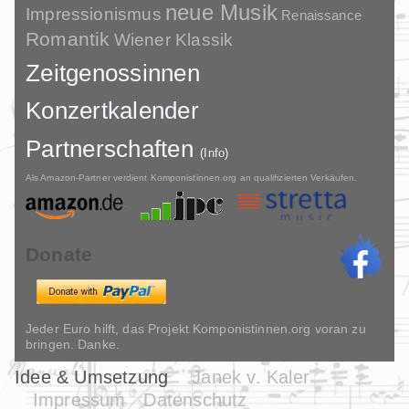
neue Musik
Impressionismus
Renaissance
Romantik
Wiener Klassik
Zeitgenossinnen
Konzertkalender
Partnerschaften
(Info)
Als Amazon-Partner verdient Komponistinnen.org an qualifizierten Verkäufen.
Donate
Jeder Euro hilft, das Projekt Komponistinnen.org voran zu
bringen. Danke.
Idee & Umsetzung
Janek v. Kaler
Impressum
Datenschutz