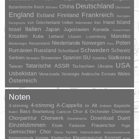
Deutschland
China
Byzantinische Reich
Böhmen
Dänemark
England
Frankreich
Finnland
Estland
Georgien
Irland
Island
Griechenland
Indien
Indonesien
Iran
Georgische SSR
Italien
Japan
Israel
Jugoslawien
Kanada
Kasachstan
Kroatien
Marokko
Kuba
Lettland
Litauen
Luxemburg
Polen
Niederlande
Norwegen
Neuseeland
Montenegro
Peru
Schweden
Rumänien
Russland
Schweiz
Schottland
SU
Spanien
Südkorea
Serbien
Slowenien
Slowakei
Südafrika
USA
Tatarische ASSR
Taiwan
Tschechien
Ukraine
Usbekistan
Wales
Venezuela
Vereinigte Arabische Emirate
Österreich
Noten
4-stimmig
A-Cappella
3-stimmig
Alt
Air
Bagatelle
Anthem
Bass
Chor & Orchester
Chornoten
Bearbeitung
Capriccio
Ballett
Duett
Chorpartitur
Chorwerk
Download
Divertimento
Einzelstimmen
Frauenchor
Fantasie
Etüde
Fuge
Gemischter Chor
Hymne
Improvisation
Gloria
Instrumentalmusik
Klavierauszug
Konzert
Kinderchor
Kammermusik
Kantate
Kyrie