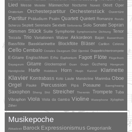
Lied
Oper
Messe
Männerchor
Nocturne
Oktett
Motette
Nonett
Orchesterpartitur
Orchesterstück
Oratorium
Ouvertüre
Partitur
Quartett
Quintett
Präludium
Psalm
Romanze
Rondo
Sopran
Sonate
Solo
Sextett
Septett
Serenade
Scherzo
Sinfonietta
Stück
Stimmen
Suite
Tenor
Symphonie
Symphonische Dichtung
Trio
Akkordeon
Variationen
Toccata
Walzer
Bajan
Bassetthorn
Bläser
Blockflöte
Bassklarinette
Bassflöte
Carillon
Celesta
Cello
Cembalo
Dizi
Doppeltrichtertrompete
Crotales
Daegeum
Djembé
Flöte
Fagott
E-Gitarre
Englischhorn
Erhu
Euphonium
Flügelhorn
Gitarre
Glockenspiel
Guzheng
Gayageum
Guan
Guqin
Haegeum
Klarinette
Harfe
Horn
Handglocke
Holzblock
Huqin
Kannel
Klavier
Kontrabass
Oboe
Marimba
Laute
Mandoline
Koto
Orgel
Percussion
Posaune
Pauke
Pipa
Saenghwang
Streicher
Saxophon
Trompete
Tuba
Sheng
Shō
Theremin
Violine
Viola
Vibraphon
Viola da Gamba
Xylophon
Waterphone
Zither
Musikepoche
Barock
Expressionismus
Gregorianik
Akkadzeit