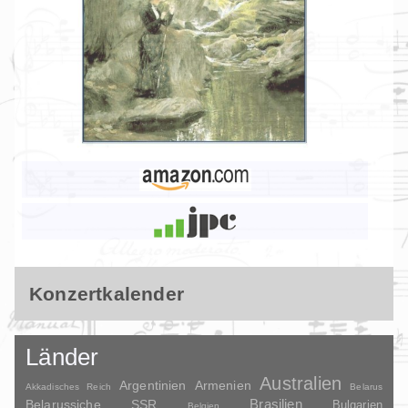
Konzertkalender
Länder
Australien
Argentinien
Armenien
Akkadisches Reich
Belarus
Brasilien
Belarussiche SSR
Bulgarien
Belgien