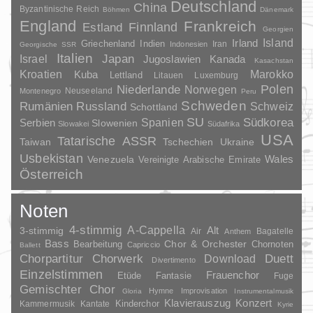
Deutschland
China
Byzantinische Reich
Böhmen
Dänemark
England
Frankreich
Finnland
Estland
Georgien
Irland
Island
Griechenland
Indien
Indonesien
Iran
Georgische SSR
Italien
Japan
Israel
Jugoslawien
Kanada
Kasachstan
Kroatien
Marokko
Kuba
Lettland
Litauen
Luxemburg
Polen
Niederlande
Norwegen
Neuseeland
Montenegro
Peru
Schweden
Rumänien
Russland
Schweiz
Schottland
SU
Spanien
Südkorea
Serbien
Slowenien
Slowakei
Südafrika
USA
Tatarische ASSR
Taiwan
Tschechien
Ukraine
Usbekistan
Wales
Venezuela
Vereinigte Arabische Emirate
Österreich
Noten
4-stimmig
A-Cappella
3-stimmig
Alt
Air
Bagatelle
Anthem
Bass
Chor & Orchester
Chornoten
Bearbeitung
Capriccio
Ballett
Duett
Chorpartitur
Chorwerk
Download
Divertimento
Einzelstimmen
Frauenchor
Fantasie
Etüde
Fuge
Gemischter Chor
Hymne
Improvisation
Gloria
Instrumentalmusik
Klavierauszug
Konzert
Kinderchor
Kammermusik
Kantate
Kyrie