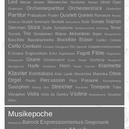
Lied
Oper
Messe
Männerchor
Nocturne
Oktett
Motette
Nonett
Orchesterpartitur
Orchesterstück
Oratorium
Ouvertüre
Partitur
Quartett
Quintett
Präludium
Psalm
Romanze
Rondo
Sopran
Sonate
Solo
Sextett
Septett
Serenade
Scherzo
Sinfonietta
Stück
Stimmen
Suite
Tenor
Symphonie
Symphonische Dichtung
Trio
Akkordeon
Variationen
Toccata
Walzer
Bajan
Bassetthorn
Bläser
Blockflöte
Bassklarinette
Bassflöte
Carillon
Celesta
Cello
Cembalo
Dizi
Doppeltrichtertrompete
Crotales
Daegeum
Djembé
Flöte
Fagott
E-Gitarre
Englischhorn
Erhu
Euphonium
Flügelhorn
Gitarre
Glockenspiel
Guzheng
Gayageum
Guan
Guqin
Haegeum
Klarinette
Harfe
Horn
Handglocke
Holzblock
Huqin
Kannel
Klavier
Kontrabass
Oboe
Marimba
Laute
Mandoline
Koto
Orgel
Percussion
Posaune
Pauke
Pipa
Saenghwang
Streicher
Saxophon
Trompete
Tuba
Sheng
Shō
Theremin
Violine
Viola
Vibraphon
Viola da Gamba
Xylophon
Waterphone
Zither
Musikepoche
Barock
Expressionismus
Gregorianik
Akkadzeit