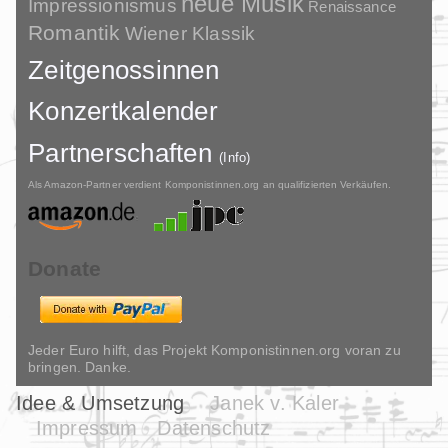
neue Musik
Impressionismus
Renaissance
Romantik
Wiener Klassik
Zeitgenossinnen
Konzertkalender
Partnerschaften
(Info)
Als Amazon-Partner verdient Komponistinnen.org an qualifizierten Verkäufen.
Donate
Jeder Euro hilft, das Projekt Komponistinnen.org voran zu
bringen. Danke.
Idee & Umsetzung
Janek v. Kaler
Impressum
Datenschutz