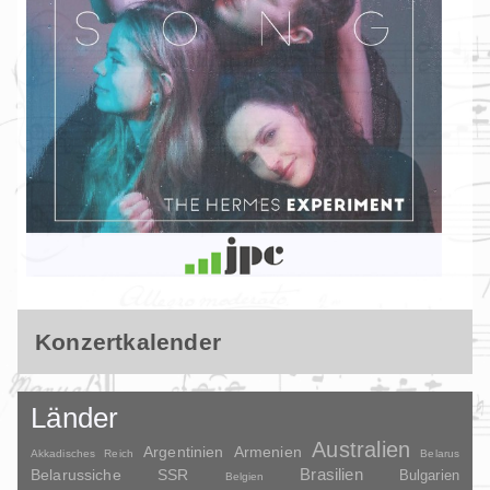
Konzertkalender
Länder
Australien
Argentinien
Armenien
Akkadisches Reich
Belarus
Brasilien
Belarussiche SSR
Bulgarien
Belgien