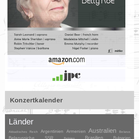
Konzertkalender
Länder
Australien
Argentinien
Armenien
Akkadisches Reich
Belarus
Brasilien
Belarussiche SSR
Bulgarien
Belgien