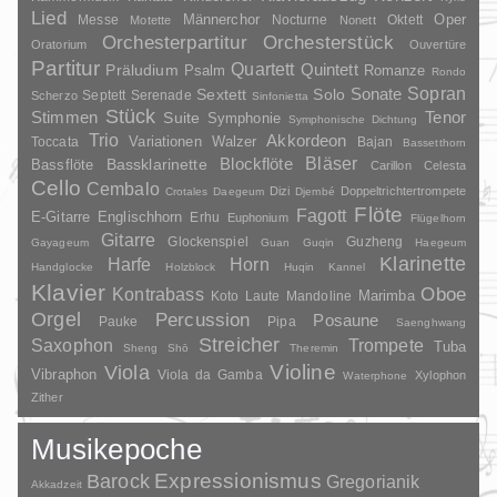
Lied
Oper
Messe
Männerchor
Nocturne
Oktett
Motette
Nonett
Orchesterpartitur
Orchesterstück
Oratorium
Ouvertüre
Partitur
Quartett
Quintett
Präludium
Psalm
Romanze
Rondo
Sopran
Sonate
Solo
Sextett
Septett
Serenade
Scherzo
Sinfonietta
Stück
Stimmen
Suite
Tenor
Symphonie
Symphonische Dichtung
Trio
Akkordeon
Variationen
Toccata
Walzer
Bajan
Bassetthorn
Bläser
Blockflöte
Bassklarinette
Bassflöte
Carillon
Celesta
Cello
Cembalo
Dizi
Doppeltrichtertrompete
Crotales
Daegeum
Djembé
Flöte
Fagott
E-Gitarre
Englischhorn
Erhu
Euphonium
Flügelhorn
Gitarre
Glockenspiel
Guzheng
Gayageum
Guan
Guqin
Haegeum
Klarinette
Harfe
Horn
Handglocke
Holzblock
Huqin
Kannel
Klavier
Kontrabass
Oboe
Marimba
Laute
Mandoline
Koto
Orgel
Percussion
Posaune
Pauke
Pipa
Saenghwang
Streicher
Saxophon
Trompete
Tuba
Sheng
Shō
Theremin
Violine
Viola
Vibraphon
Viola da Gamba
Xylophon
Waterphone
Zither
Musikepoche
Barock
Expressionismus
Gregorianik
Akkadzeit