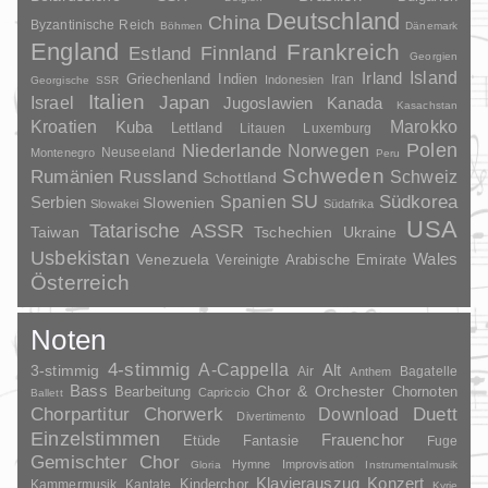
Deutschland
China
Byzantinische Reich
Böhmen
Dänemark
England
Frankreich
Finnland
Estland
Georgien
Irland
Island
Griechenland
Indien
Indonesien
Iran
Georgische SSR
Italien
Japan
Israel
Jugoslawien
Kanada
Kasachstan
Kroatien
Marokko
Kuba
Lettland
Litauen
Luxemburg
Polen
Niederlande
Norwegen
Neuseeland
Montenegro
Peru
Schweden
Rumänien
Russland
Schweiz
Schottland
SU
Spanien
Südkorea
Serbien
Slowenien
Slowakei
Südafrika
USA
Tatarische ASSR
Taiwan
Tschechien
Ukraine
Usbekistan
Wales
Venezuela
Vereinigte Arabische Emirate
Österreich
Noten
4-stimmig
A-Cappella
3-stimmig
Alt
Air
Bagatelle
Anthem
Bass
Chor & Orchester
Chornoten
Bearbeitung
Capriccio
Ballett
Duett
Chorpartitur
Chorwerk
Download
Divertimento
Einzelstimmen
Frauenchor
Fantasie
Etüde
Fuge
Gemischter Chor
Hymne
Improvisation
Gloria
Instrumentalmusik
Klavierauszug
Konzert
Kinderchor
Kammermusik
Kantate
Kyrie