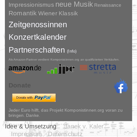
neue Musik
Impressionismus
Renaissance
Romantik
Wiener Klassik
Zeitgenossinnen
Konzertkalender
Partnerschaften
(Info)
Als Amazon-Partner verdient Komponistinnen.org an qualifizierten Verkäufen.
Donate
Jeder Euro hilft, das Projekt Komponistinnen.org voran zu
bringen. Danke.
Idee & Umsetzung
Janek v. Kaler
Impressum
Datenschutz