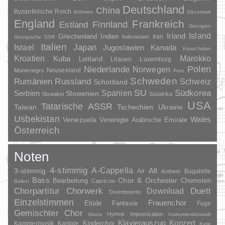
Deutschland
China
Byzantinische Reich
Böhmen
Dänemark
England
Frankreich
Finnland
Estland
Georgien
Irland
Island
Griechenland
Indien
Indonesien
Iran
Georgische SSR
Italien
Japan
Israel
Jugoslawien
Kanada
Kasachstan
Kroatien
Marokko
Kuba
Lettland
Litauen
Luxemburg
Polen
Niederlande
Norwegen
Neuseeland
Montenegro
Peru
Schweden
Rumänien
Russland
Schweiz
Schottland
SU
Spanien
Südkorea
Serbien
Slowenien
Slowakei
Südafrika
USA
Tatarische ASSR
Taiwan
Tschechien
Ukraine
Usbekistan
Wales
Venezuela
Vereinigte Arabische Emirate
Österreich
Noten
4-stimmig
A-Cappella
3-stimmig
Alt
Air
Bagatelle
Anthem
Bass
Chor & Orchester
Chornoten
Bearbeitung
Capriccio
Ballett
Duett
Chorpartitur
Chorwerk
Download
Divertimento
Einzelstimmen
Frauenchor
Fantasie
Etüde
Fuge
Gemischter Chor
Hymne
Improvisation
Gloria
Instrumentalmusik
Klavierauszug
Konzert
Kinderchor
Kammermusik
Kantate
Kyrie