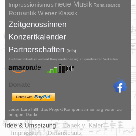
neue Musik
Impressionismus
Renaissance
Romantik
Wiener Klassik
Zeitgenossinnen
Konzertkalender
Partnerschaften
(Info)
Als Amazon-Partner verdient Komponistinnen.org an qualifizierten Verkäufen.
Donate
Jeder Euro hilft, das Projekt Komponistinnen.org voran zu
bringen. Danke.
Idee & Umsetzung
Janek v. Kaler
Impressum
Datenschutz