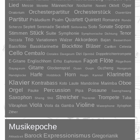
Lied
Oper
Messe
Männerchor
Nocturne
Oktett
Motette
Nonett
Orchesterpartitur
Orchesterstück
Oratorium
Ouvertüre
Partitur
Quartett
Quintett
Präludium
Psalm
Romanze
Rondo
Sopran
Sonate
Solo
Sextett
Septett
Serenade
Scherzo
Sinfonietta
Stück
Stimmen
Suite
Tenor
Symphonie
Symphonische Dichtung
Trio
Akkordeon
Variationen
Toccata
Walzer
Bajan
Bassetthorn
Bläser
Blockflöte
Bassklarinette
Bassflöte
Carillon
Celesta
Cello
Cembalo
Dizi
Doppeltrichtertrompete
Crotales
Daegeum
Djembé
Flöte
Fagott
E-Gitarre
Englischhorn
Erhu
Euphonium
Flügelhorn
Gitarre
Glockenspiel
Guzheng
Gayageum
Guan
Guqin
Haegeum
Klarinette
Harfe
Horn
Handglocke
Holzblock
Huqin
Kannel
Klavier
Kontrabass
Oboe
Marimba
Laute
Mandoline
Koto
Orgel
Percussion
Posaune
Pauke
Pipa
Saenghwang
Streicher
Saxophon
Trompete
Tuba
Sheng
Shō
Theremin
Violine
Viola
Vibraphon
Viola da Gamba
Xylophon
Waterphone
Zither
Musikepoche
Barock
Expressionismus
Gregorianik
Akkadzeit