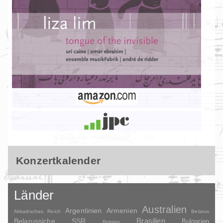
Konzertkalender
Länder
Australien
Argentinien
Armenien
Akkadisches Reich
Belarus
Brasilien
Belarussiche SSR
Bulgarien
Belgien