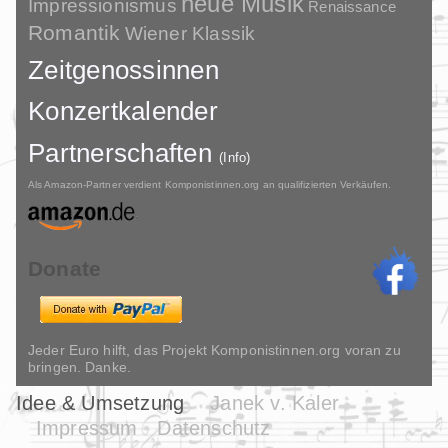
neue Musik
Impressionismus
Renaissance
Romantik
Wiener Klassik
Zeitgenossinnen
Konzertkalender
Partnerschaften
(Info)
Als Amazon-Partner verdient Komponistinnen.org an qualifizierten Verkäufen.
Donate
Jeder Euro hilft, das Projekt Komponistinnen.org voran zu
bringen. Danke.
Idee & Umsetzung
Janek v. Kaler
Impressum
Datenschutz