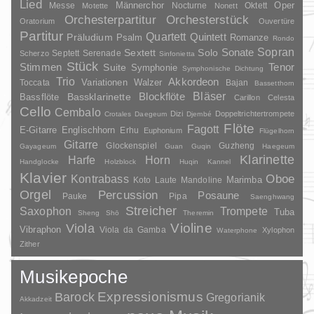
Lied
Oper
Messe
Männerchor
Nocturne
Oktett
Motette
Nonett
Orchesterpartitur
Orchesterstück
Oratorium
Ouvertüre
Partitur
Quartett
Quintett
Präludium
Psalm
Romanze
Rondo
Sopran
Sonate
Solo
Sextett
Septett
Serenade
Scherzo
Sinfonietta
Stück
Stimmen
Suite
Tenor
Symphonie
Symphonische Dichtung
Trio
Akkordeon
Variationen
Toccata
Walzer
Bajan
Bassetthorn
Bläser
Blockflöte
Bassklarinette
Bassflöte
Carillon
Celesta
Cello
Cembalo
Dizi
Doppeltrichtertrompete
Crotales
Daegeum
Djembé
Flöte
Fagott
E-Gitarre
Englischhorn
Erhu
Euphonium
Flügelhorn
Gitarre
Glockenspiel
Guzheng
Gayageum
Guan
Guqin
Haegeum
Klarinette
Harfe
Horn
Handglocke
Holzblock
Huqin
Kannel
Klavier
Kontrabass
Oboe
Marimba
Laute
Mandoline
Koto
Orgel
Percussion
Posaune
Pauke
Pipa
Saenghwang
Streicher
Saxophon
Trompete
Tuba
Sheng
Shō
Theremin
Violine
Viola
Vibraphon
Viola da Gamba
Xylophon
Waterphone
Zither
Musikepoche
Barock
Expressionismus
Gregorianik
Akkadzeit