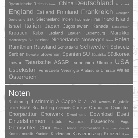
Deutschland
China
Byzantinische Reich
Böhmen
Dänemark
England
Frankreich
Finnland
Estland
Georgien
Irland
Island
Griechenland
Indien
Indonesien
Iran
Georgische SSR
Italien
Japan
Israel
Jugoslawien
Kanada
Kasachstan
Kroatien
Marokko
Kuba
Lettland
Litauen
Luxemburg
Polen
Niederlande
Norwegen
Neuseeland
Montenegro
Peru
Schweden
Rumänien
Russland
Schweiz
Schottland
SU
Spanien
Südkorea
Serbien
Slowenien
Slowakei
Südafrika
USA
Tatarische ASSR
Taiwan
Tschechien
Ukraine
Usbekistan
Wales
Venezuela
Vereinigte Arabische Emirate
Österreich
Noten
4-stimmig
A-Cappella
3-stimmig
Alt
Air
Bagatelle
Anthem
Bass
Chor & Orchester
Chornoten
Bearbeitung
Capriccio
Ballett
Duett
Chorpartitur
Chorwerk
Download
Divertimento
Einzelstimmen
Frauenchor
Fantasie
Etüde
Fuge
Gemischter Chor
Hymne
Improvisation
Gloria
Instrumentalmusik
Klavierauszug
Konzert
Kinderchor
Kammermusik
Kantate
Kyrie