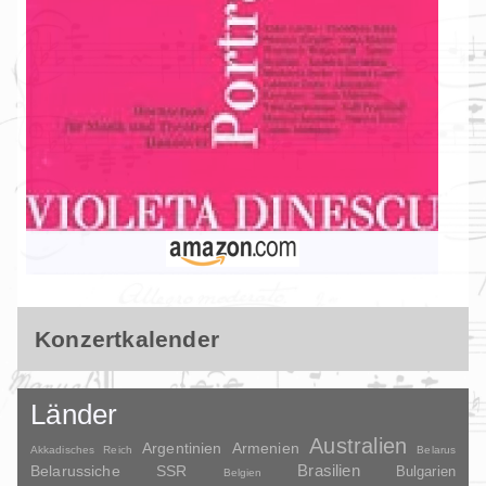
Konzertkalender
Länder
Australien
Argentinien
Armenien
Akkadisches Reich
Belarus
Brasilien
Belarussiche SSR
Bulgarien
Belgien