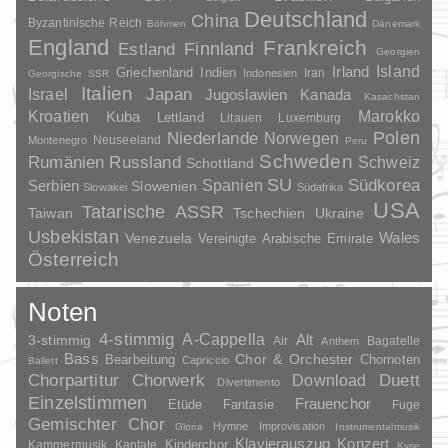
Deutschland
China
Byzantinische Reich
Böhmen
Dänemark
England
Frankreich
Finnland
Estland
Georgien
Irland
Island
Griechenland
Indien
Indonesien
Iran
Georgische SSR
Italien
Japan
Israel
Jugoslawien
Kanada
Kasachstan
Kroatien
Marokko
Kuba
Lettland
Litauen
Luxemburg
Polen
Niederlande
Norwegen
Neuseeland
Montenegro
Peru
Schweden
Rumänien
Russland
Schweiz
Schottland
SU
Spanien
Südkorea
Serbien
Slowenien
Slowakei
Südafrika
USA
Tatarische ASSR
Taiwan
Tschechien
Ukraine
Usbekistan
Wales
Venezuela
Vereinigte Arabische Emirate
Österreich
Noten
4-stimmig
A-Cappella
3-stimmig
Alt
Air
Bagatelle
Anthem
Bass
Chor & Orchester
Chornoten
Bearbeitung
Capriccio
Ballett
Duett
Chorpartitur
Chorwerk
Download
Divertimento
Einzelstimmen
Frauenchor
Fantasie
Etüde
Fuge
Gemischter Chor
Hymne
Improvisation
Gloria
Instrumentalmusik
Klavierauszug
Konzert
Kinderchor
Kammermusik
Kantate
Kyrie