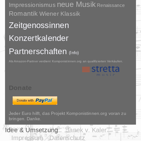
neue Musik
Impressionismus
Renaissance
Romantik
Wiener Klassik
Zeitgenossinnen
Konzertkalender
Partnerschaften
(Info)
Als Amazon-Partner verdient Komponistinnen.org an qualifizierten Verkäufen.
Donate
Jeder Euro hilft, das Projekt Komponistinnen.org voran zu
bringen. Danke.
Idee & Umsetzung
Janek v. Kaler
Impressum
Datenschutz