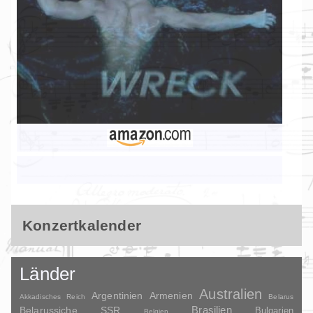
Konzertkalender
Länder
Australien
Argentinien
Armenien
Akkadisches Reich
Belarus
Brasilien
Belarussiche SSR
Bulgarien
Belgien