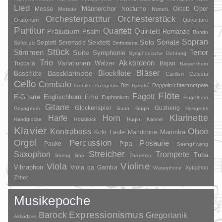
Lied
Oper
Messe
Männerchor
Nocturne
Oktett
Motette
Nonett
Orchesterpartitur
Orchesterstück
Oratorium
Ouvertüre
Partitur
Quartett
Quintett
Präludium
Psalm
Romanze
Rondo
Sopran
Sonate
Solo
Sextett
Septett
Serenade
Scherzo
Sinfonietta
Stück
Stimmen
Suite
Tenor
Symphonie
Symphonische Dichtung
Trio
Akkordeon
Variationen
Toccata
Walzer
Bajan
Bassetthorn
Bläser
Blockflöte
Bassklarinette
Bassflöte
Carillon
Celesta
Cello
Cembalo
Dizi
Doppeltrichtertrompete
Crotales
Daegeum
Djembé
Flöte
Fagott
E-Gitarre
Englischhorn
Erhu
Euphonium
Flügelhorn
Gitarre
Glockenspiel
Guzheng
Gayageum
Guan
Guqin
Haegeum
Klarinette
Harfe
Horn
Handglocke
Holzblock
Huqin
Kannel
Klavier
Kontrabass
Oboe
Marimba
Laute
Mandoline
Koto
Orgel
Percussion
Posaune
Pauke
Pipa
Saenghwang
Streicher
Saxophon
Trompete
Tuba
Sheng
Shō
Theremin
Violine
Viola
Vibraphon
Viola da Gamba
Xylophon
Waterphone
Zither
Musikepoche
Barock
Expressionismus
Gregorianik
Akkadzeit