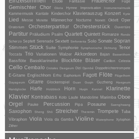
Einzelstimmen
Frauenchor
Fantasie
Etüde
Fuge
Gemischter Chor
Hymne
Improvisation
Gloria
Instrumentalmusik
Klavierauszug
Konzert
Kinderchor
Kammermusik
Kantate
Kyrie
Lied
Oper
Messe
Männerchor
Nocturne
Oktett
Motette
Nonett
Orchesterpartitur
Orchesterstück
Oratorium
Ouvertüre
Partitur
Quartett
Quintett
Präludium
Psalm
Romanze
Rondo
Sopran
Sonate
Solo
Sextett
Septett
Serenade
Scherzo
Sinfonietta
Stück
Stimmen
Suite
Tenor
Symphonie
Symphonische Dichtung
Trio
Akkordeon
Variationen
Toccata
Walzer
Bajan
Bassetthorn
Bläser
Blockflöte
Bassklarinette
Bassflöte
Carillon
Celesta
Cello
Cembalo
Dizi
Doppeltrichtertrompete
Crotales
Daegeum
Djembé
Flöte
Fagott
E-Gitarre
Englischhorn
Erhu
Euphonium
Flügelhorn
Gitarre
Glockenspiel
Guzheng
Gayageum
Guan
Guqin
Haegeum
Klarinette
Harfe
Horn
Handglocke
Holzblock
Huqin
Kannel
Klavier
Kontrabass
Oboe
Marimba
Laute
Mandoline
Koto
Orgel
Percussion
Posaune
Pauke
Pipa
Saenghwang
Streicher
Saxophon
Trompete
Tuba
Sheng
Shō
Theremin
Violine
Viola
Vibraphon
Viola da Gamba
Xylophon
Waterphone
Zither