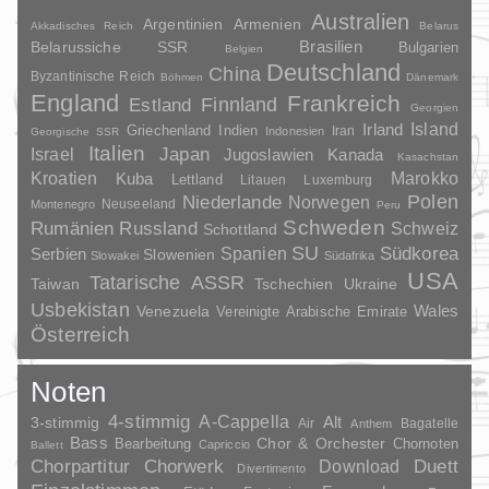
Australien
Argentinien
Armenien
Akkadisches Reich
Belarus
Brasilien
Belarussiche SSR
Bulgarien
Belgien
Deutschland
China
Byzantinische Reich
Böhmen
Dänemark
England
Frankreich
Finnland
Estland
Georgien
Irland
Island
Griechenland
Indien
Indonesien
Iran
Georgische SSR
Italien
Japan
Israel
Jugoslawien
Kanada
Kasachstan
Kroatien
Marokko
Kuba
Lettland
Litauen
Luxemburg
Polen
Niederlande
Norwegen
Neuseeland
Montenegro
Peru
Schweden
Rumänien
Russland
Schweiz
Schottland
SU
Spanien
Südkorea
Serbien
Slowenien
Slowakei
Südafrika
USA
Tatarische ASSR
Taiwan
Tschechien
Ukraine
Usbekistan
Wales
Venezuela
Vereinigte Arabische Emirate
Österreich
Noten
4-stimmig
A-Cappella
3-stimmig
Alt
Air
Bagatelle
Anthem
Bass
Chor & Orchester
Chornoten
Bearbeitung
Capriccio
Ballett
Duett
Chorpartitur
Chorwerk
Download
Divertimento