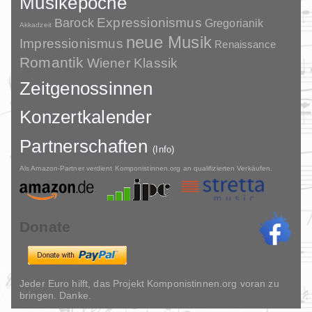
Musikepoche
Barock
Expressionismus
Gregorianik
Akkadzeit
neue Musik
Impressionismus
Renaissance
Romantik
Wiener Klassik
Zeitgenossinnen
Konzertkalender
Partnerschaften
(Info)
Als Amazon-Partner verdient Komponistinnen.org an qualifizierten Verkäufen.
Donate
Jeder Euro hilft, das Projekt Komponistinnen.org voran zu
bringen. Danke.