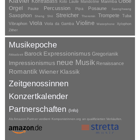
Klavier
Kontrabass
Oboe
Marimba
Laute
Mandoline
Koto
Orgel
Percussion
Posaune
Pauke
Pipa
Saenghwang
Streicher
Saxophon
Trompete
Tuba
Sheng
Shō
Theremin
Violine
Viola
Vibraphon
Viola da Gamba
Xylophon
Waterphone
Zither
Musikepoche
Barock
Expressionismus
Gregorianik
Akkadzeit
neue Musik
Impressionismus
Renaissance
Romantik
Wiener Klassik
Zeitgenossinnen
Konzertkalender
Partnerschaften
(Info)
Als Amazon-Partner verdient Komponistinnen.org an qualifizierten Verkäufen.