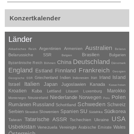
Konzertkalender
Länder
Australien
Argentinien
Armenien
Akkadisches Reich
Belarus
Brasilien
Belarussiche SSR
Bulgarien
Belgien
Deutschland
China
Byzantinische Reich
Böhmen
Dänemark
England
Frankreich
Finnland
Estland
Georgien
Irland
Island
Griechenland
Indien
Indonesien
Iran
Georgische SSR
Italien
Japan
Israel
Jugoslawien
Kanada
Kasachstan
Kroatien
Marokko
Kuba
Lettland
Litauen
Luxemburg
Polen
Niederlande
Norwegen
Neuseeland
Montenegro
Peru
Schweden
Rumänien
Russland
Schweiz
Schottland
SU
Spanien
Südkorea
Serbien
Slowenien
Slowakei
Südafrika
USA
Tatarische ASSR
Taiwan
Tschechien
Ukraine
Usbekistan
Wales
Venezuela
Vereinigte Arabische Emirate
Österreich