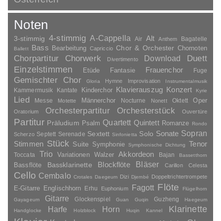
Noten
4-stimmig
A-Cappella
3-stimmig
Alt
Air
Bagatelle
Anthem
Bass
Chor & Orchester
Chornoten
Bearbeitung
Capriccio
Ballett
Duett
Chorpartitur
Chorwerk
Download
Divertimento
Einzelstimmen
Frauenchor
Fantasie
Etüde
Fuge
Gemischter Chor
Hymne
Improvisation
Gloria
Instrumentalmusik
Klavierauszug
Konzert
Kinderchor
Kammermusik
Kantate
Kyrie
Lied
Oper
Messe
Männerchor
Nocturne
Oktett
Motette
Nonett
Orchesterpartitur
Orchesterstück
Oratorium
Ouvertüre
Partitur
Quartett
Quintett
Präludium
Psalm
Romanze
Rondo
Sopran
Sonate
Solo
Sextett
Septett
Serenade
Scherzo
Sinfonietta
Stück
Stimmen
Suite
Tenor
Symphonie
Symphonische Dichtung
Trio
Akkordeon
Variationen
Toccata
Walzer
Bajan
Bassetthorn
Bläser
Blockflöte
Bassklarinette
Bassflöte
Carillon
Celesta
Cello
Cembalo
Dizi
Doppeltrichtertrompete
Crotales
Daegeum
Djembé
Flöte
Fagott
E-Gitarre
Englischhorn
Erhu
Euphonium
Flügelhorn
Gitarre
Glockenspiel
Guzheng
Gayageum
Guan
Guqin
Haegeum
Klarinette
Harfe
Horn
Handglocke
Holzblock
Huqin
Kannel