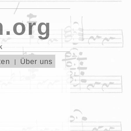
.org
k
ten
Über uns