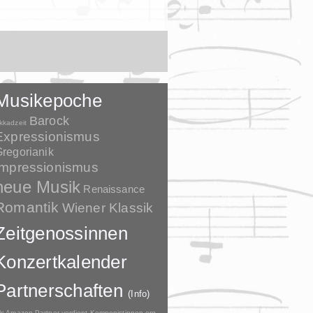
Musikepoche
Barock
kkadzeit
Expressionismus
regorianik
Impressionismus
neue Musik
Renaissance
Romantik
Wiener Klassik
Zeitgenossinnen
Konzertkalender
Partnerschaften
(Info)
ls Amazon-Partner verdient Komponistinnen.org