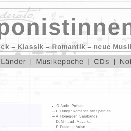
onistinnen
ock – Klassik – Romantik – neue Musi
Länder
Musikepoche
CDs
No
G. Auric : Prélude
— L. Durey : Romance sans paroles
— A. Honegger : Sarabande
— D. Milhaud : Mazurka
— F. Poulenc : Valse