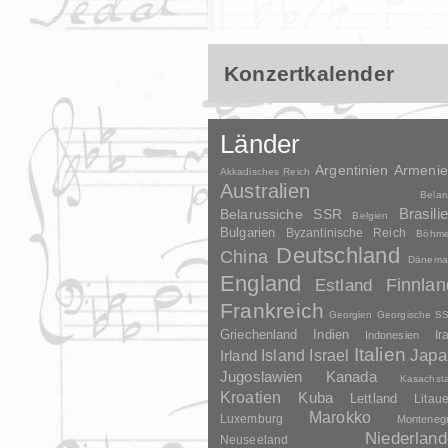
Konzertkalender
Länder
Argentinien
Armeni
Akkadisches Reich
Australien
Belar
Brasili
Belarussiche SSR
Belgien
Bulgarien
Byzantinische Reich
Böhm
Deutschland
China
Dänema
England
Finnlan
Estland
Frankreich
Georgien
Georgische S
Griechenland
Indien
Indonesien
Ir
Italien
Japa
Irland
Island
Israel
Jugoslawien
Kanada
Kasachst
Kroatien
Kuba
Lettland
Litau
Marokko
Luxemburg
Monteneg
Niederland
Neuseeland