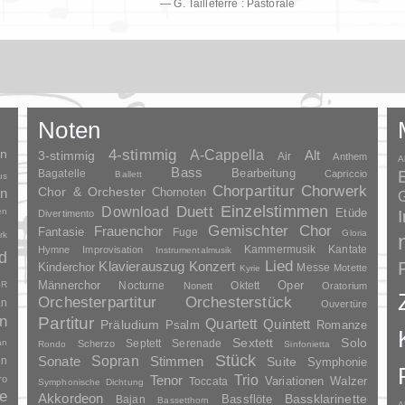
— G. Tailleferre : Pastorale
Noten
en
4-stimmig
A-Cappella
3-stimmig
Alt
Air
Anthem
A
Bass
Bagatelle
Bearbeitung
Capriccio
Ballett
us
Chorpartitur
Chorwerk
Chor & Orchester
en
Chornoten
G
Duett
Einzelstimmen
Download
en
Etüde
Divertimento
Gemischter Chor
Frauenchor
Fantasie
Fuge
Gloria
rk
Kammermusik
Kantate
Hymne
Improvisation
Instrumentalmusik
d
Lied
Klavierauszug
Konzert
Kinderchor
Messe
Motette
Kyrie
Oper
SR
Männerchor
Nocturne
Oktett
Nonett
Oratorium
Orchesterpartitur
Orchesterstück
an
Ouvertüre
n
Partitur
Quartett
Quintett
Präludium
Psalm
Romanze
Solo
Sextett
an
Septett
Serenade
Scherzo
Rondo
Sinfonietta
Stück
Sopran
Sonate
en
Stimmen
Suite
Symphonie
Trio
ro
Tenor
Variationen
Toccata
Walzer
Symphonische Dichtung
e
Akkordeon
Bassklarinette
Bassflöte
Bajan
Bassetthorn
A