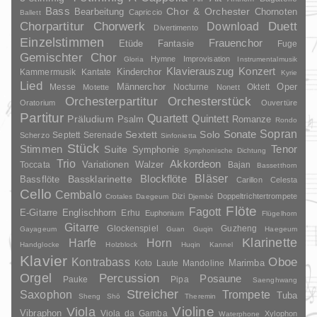
Bass
Chor & Orchester
Chornoten
Bearbeitung
Capriccio
Ballett
Duett
Chorpartitur
Chorwerk
Download
Divertimento
Einzelstimmen
Frauenchor
Fantasie
Etüde
Fuge
Gemischter Chor
Hymne
Improvisation
Gloria
Instrumentalmusik
Klavierauszug
Konzert
Kinderchor
Kammermusik
Kantate
Kyrie
Lied
Oper
Messe
Männerchor
Nocturne
Oktett
Motette
Nonett
Orchesterpartitur
Orchesterstück
Oratorium
Ouvertüre
Partitur
Quartett
Quintett
Präludium
Psalm
Romanze
Rondo
Sopran
Sonate
Solo
Sextett
Septett
Serenade
Scherzo
Sinfonietta
Stück
Stimmen
Suite
Tenor
Symphonie
Symphonische Dichtung
Trio
Akkordeon
Variationen
Toccata
Walzer
Bajan
Bassetthorn
Bläser
Blockflöte
Bassklarinette
Bassflöte
Carillon
Celesta
Cello
Cembalo
Dizi
Doppeltrichtertrompete
Crotales
Daegeum
Djembé
Flöte
Fagott
E-Gitarre
Englischhorn
Erhu
Euphonium
Flügelhorn
Gitarre
Glockenspiel
Guzheng
Gayageum
Guan
Guqin
Haegeum
Klarinette
Harfe
Horn
Handglocke
Holzblock
Huqin
Kannel
Klavier
Kontrabass
Oboe
Marimba
Laute
Mandoline
Koto
Orgel
Percussion
Posaune
Pauke
Pipa
Saenghwang
Streicher
Saxophon
Trompete
Tuba
Sheng
Shō
Theremin
Violine
Viola
Vibraphon
Viola da Gamba
Xylophon
Waterphone