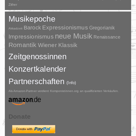
Zither
Musikepoche
Barock
Expressionismus
Gregorianik
Akkadzeit
neue Musik
Impressionismus
Renaissance
Romantik
Wiener Klassik
Zeitgenossinnen
Konzertkalender
Partnerschaften
(Info)
Als Amazon-Partner verdient Komponistinnen.org an qualifizierten Verkäufen.
Donate