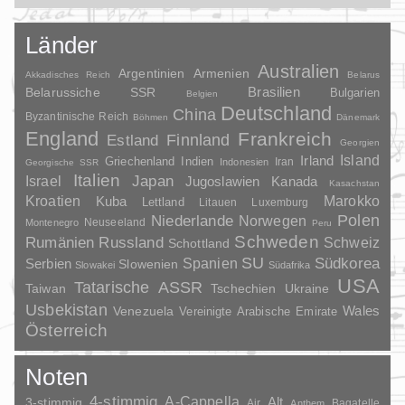
Länder
Australien
Argentinien
Armenien
Akkadisches Reich
Belarus
Brasilien
Belarussiche SSR
Bulgarien
Belgien
Deutschland
China
Byzantinische Reich
Böhmen
Dänemark
England
Frankreich
Finnland
Estland
Georgien
Irland
Island
Griechenland
Indien
Indonesien
Iran
Georgische SSR
Italien
Japan
Israel
Jugoslawien
Kanada
Kasachstan
Kroatien
Marokko
Kuba
Lettland
Litauen
Luxemburg
Polen
Niederlande
Norwegen
Neuseeland
Montenegro
Peru
Schweden
Rumänien
Russland
Schweiz
Schottland
SU
Spanien
Südkorea
Serbien
Slowenien
Slowakei
Südafrika
USA
Tatarische ASSR
Taiwan
Tschechien
Ukraine
Usbekistan
Wales
Venezuela
Vereinigte Arabische Emirate
Österreich
Noten
4-stimmig
A-Cappella
3-stimmig
Alt
Air
Bagatelle
Anthem