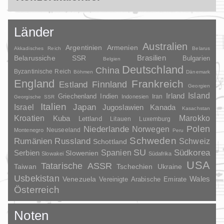
Länder
Australien
Argentinien
Armenien
Akkadisches Reich
Belarus
Brasilien
Belarussiche SSR
Bulgarien
Belgien
Deutschland
China
Byzantinische Reich
Böhmen
Dänemark
England
Frankreich
Finnland
Estland
Georgien
Irland
Island
Griechenland
Indien
Indonesien
Iran
Georgische SSR
Italien
Japan
Israel
Jugoslawien
Kanada
Kasachstan
Kroatien
Marokko
Kuba
Lettland
Litauen
Luxemburg
Polen
Niederlande
Norwegen
Neuseeland
Montenegro
Peru
Schweden
Rumänien
Russland
Schweiz
Schottland
SU
Spanien
Südkorea
Serbien
Slowenien
Slowakei
Südafrika
USA
Tatarische ASSR
Taiwan
Tschechien
Ukraine
Usbekistan
Wales
Venezuela
Vereinigte Arabische Emirate
Österreich
Noten