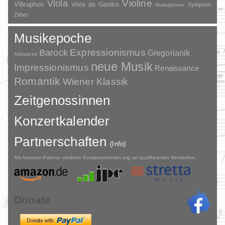
Violine
Viola
Vibraphon
Viola da Gamba
Xylophon
Waterphone
Zither
Musikepoche
Barock
Expressionismus
Gregorianik
Akkadzeit
neue Musik
Impressionismus
Renaissance
Romantik
Wiener Klassik
Zeitgenossinnen
Konzertkalender
Partnerschaften
(Info)
Als Amazon-Partner verdient Komponistinnen.org an qualifizierten Verkäufen.
Donate