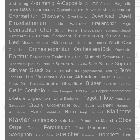
4-stimmig
A-Cappella
3-stimmig
Alt
Air
Bagatelle
Anthem
Bass
Chor & Orchester
Chornoten
Bearbeitung
Capriccio
Ballett
Duett
Chorpartitur
Chorwerk
Download
Divertimento
Einzelstimmen
Frauenchor
Fantasie
Etüde
Fuge
Gemischter Chor
Hymne
Improvisation
Gloria
Instrumentalmusik
Klavierauszug
Konzert
Kinderchor
Kammermusik
Kantate
Kyrie
Lied
Oper
Messe
Männerchor
Nocturne
Oktett
Motette
Nonett
Orchesterpartitur
Orchesterstück
Oratorium
Ouvertüre
Partitur
Quartett
Quintett
Präludium
Psalm
Romanze
Rondo
Sopran
Sonate
Solo
Sextett
Septett
Serenade
Scherzo
Sinfonietta
Stück
Stimmen
Suite
Tenor
Symphonie
Symphonische Dichtung
Trio
Akkordeon
Variationen
Toccata
Walzer
Bajan
Bassetthorn
Bläser
Blockflöte
Bassklarinette
Bassflöte
Carillon
Celesta
Cello
Cembalo
Dizi
Doppeltrichtertrompete
Crotales
Daegeum
Djembé
Flöte
Fagott
E-Gitarre
Englischhorn
Erhu
Euphonium
Flügelhorn
Gitarre
Glockenspiel
Guzheng
Gayageum
Guan
Guqin
Haegeum
Klarinette
Harfe
Horn
Handglocke
Holzblock
Huqin
Kannel
Klavier
Kontrabass
Oboe
Marimba
Laute
Mandoline
Koto
Orgel
Percussion
Posaune
Pauke
Pipa
Saenghwang
Streicher
Saxophon
Trompete
Tuba
Sheng
Shō
Theremin