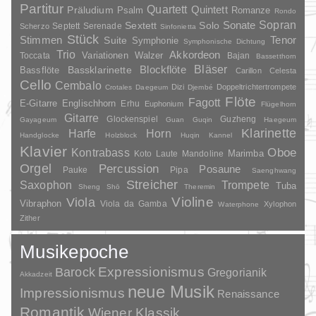
Partitur
Quartett
Quintett
Präludium
Psalm
Romanze
Rondo
Sopran
Sonate
Solo
Sextett
Septett
Serenade
Scherzo
Sinfonietta
Stück
Stimmen
Suite
Tenor
Symphonie
Symphonische Dichtung
Trio
Akkordeon
Variationen
Toccata
Walzer
Bajan
Bassetthorn
Bläser
Blockflöte
Bassklarinette
Bassflöte
Carillon
Celesta
Cello
Cembalo
Dizi
Doppeltrichtertrompete
Crotales
Daegeum
Djembé
Flöte
Fagott
E-Gitarre
Englischhorn
Erhu
Euphonium
Flügelhorn
Gitarre
Glockenspiel
Guzheng
Gayageum
Guan
Guqin
Haegeum
Klarinette
Harfe
Horn
Handglocke
Holzblock
Huqin
Kannel
Klavier
Kontrabass
Oboe
Marimba
Laute
Mandoline
Koto
Orgel
Percussion
Posaune
Pauke
Pipa
Saenghwang
Streicher
Saxophon
Trompete
Tuba
Sheng
Shō
Theremin
Violine
Viola
Vibraphon
Viola da Gamba
Xylophon
Waterphone
Zither
Musikepoche
Barock
Expressionismus
Gregorianik
Akkadzeit
neue Musik
Impressionismus
Renaissance
Romantik
Wiener Klassik