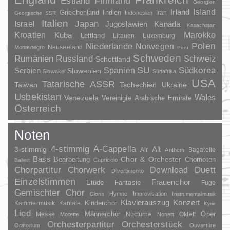
Finnland
Estland
Georgien
Irland
Island
Griechenland
Indien
Indonesien
Iran
Georgische SSR
Italien
Japan
Israel
Jugoslawien
Kanada
Kasachstan
Kroatien
Marokko
Kuba
Lettland
Litauen
Luxemburg
Polen
Niederlande
Norwegen
Neuseeland
Montenegro
Peru
Schweden
Rumänien
Russland
Schweiz
Schottland
SU
Spanien
Südkorea
Serbien
Slowenien
Slowakei
Südafrika
USA
Tatarische ASSR
Taiwan
Tschechien
Ukraine
Usbekistan
Wales
Venezuela
Vereinigte Arabische Emirate
Österreich
Noten
4-stimmig
A-Cappella
3-stimmig
Alt
Air
Bagatelle
Anthem
Bass
Chor & Orchester
Chornoten
Bearbeitung
Capriccio
Ballett
Duett
Chorpartitur
Chorwerk
Download
Divertimento
Einzelstimmen
Frauenchor
Fantasie
Etüde
Fuge
Gemischter Chor
Hymne
Improvisation
Gloria
Instrumentalmusik
Klavierauszug
Konzert
Kinderchor
Kammermusik
Kantate
Kyrie
Lied
Oper
Messe
Männerchor
Nocturne
Oktett
Motette
Nonett
Orchesterpartitur
Orchesterstück
Oratorium
Ouvertüre