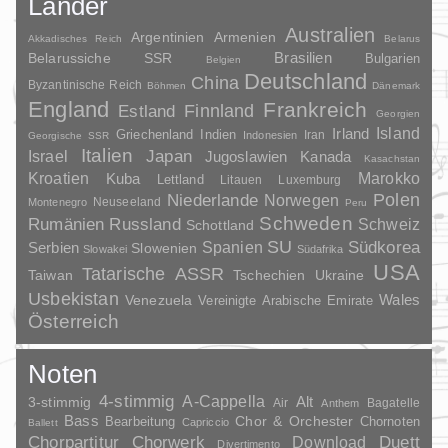
Länder
Australien
Argentinien
Armenien
Akkadisches Reich
Belarus
Brasilien
Belarussiche SSR
Bulgarien
Belgien
Deutschland
China
Byzantinische Reich
Böhmen
Dänemark
England
Frankreich
Finnland
Estland
Georgien
Irland
Island
Griechenland
Indien
Indonesien
Iran
Georgische SSR
Italien
Japan
Israel
Jugoslawien
Kanada
Kasachstan
Kroatien
Marokko
Kuba
Lettland
Litauen
Luxemburg
Polen
Niederlande
Norwegen
Neuseeland
Montenegro
Peru
Schweden
Rumänien
Russland
Schweiz
Schottland
SU
Spanien
Südkorea
Serbien
Slowenien
Slowakei
Südafrika
USA
Tatarische ASSR
Taiwan
Tschechien
Ukraine
Usbekistan
Wales
Venezuela
Vereinigte Arabische Emirate
Österreich
Noten
4-stimmig
A-Cappella
3-stimmig
Alt
Air
Bagatelle
Anthem
Bass
Chor & Orchester
Chornoten
Bearbeitung
Capriccio
Ballett
Duett
Chorpartitur
Chorwerk
Download
Divertimento