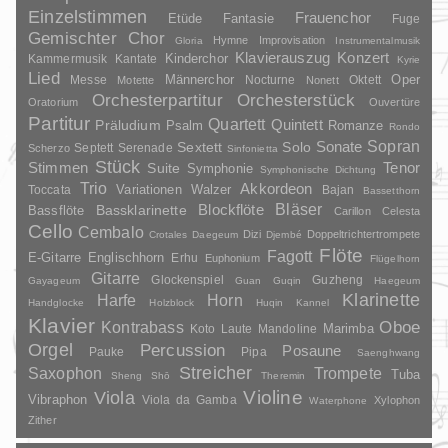
Einzelstimmen
Frauenchor
Fantasie
Etüde
Fuge
Gemischter Chor
Hymne
Improvisation
Gloria
Instrumentalmusik
Klavierauszug
Konzert
Kinderchor
Kammermusik
Kantate
Kyrie
Lied
Oper
Messe
Männerchor
Nocturne
Oktett
Motette
Nonett
Orchesterpartitur
Orchesterstück
Oratorium
Ouvertüre
Partitur
Quartett
Quintett
Präludium
Psalm
Romanze
Rondo
Sopran
Sonate
Solo
Sextett
Septett
Serenade
Scherzo
Sinfonietta
Stück
Stimmen
Suite
Tenor
Symphonie
Symphonische Dichtung
Trio
Akkordeon
Variationen
Toccata
Walzer
Bajan
Bassetthorn
Bläser
Blockflöte
Bassklarinette
Bassflöte
Carillon
Celesta
Cello
Cembalo
Dizi
Doppeltrichtertrompete
Crotales
Daegeum
Djembé
Flöte
Fagott
E-Gitarre
Englischhorn
Erhu
Euphonium
Flügelhorn
Gitarre
Glockenspiel
Guzheng
Gayageum
Guan
Guqin
Haegeum
Klarinette
Harfe
Horn
Handglocke
Holzblock
Huqin
Kannel
Klavier
Kontrabass
Oboe
Marimba
Laute
Mandoline
Koto
Orgel
Percussion
Posaune
Pauke
Pipa
Saenghwang
Streicher
Saxophon
Trompete
Tuba
Sheng
Shō
Theremin
Violine
Viola
Vibraphon
Viola da Gamba
Xylophon
Waterphone
Zither