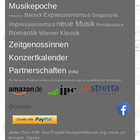
Musikepoche
Barock
Expressionismus
Gregorianik
Akkadzeit
neue Musik
Impressionismus
Renaissance
Romantik
Wiener Klassik
Zeitgenossinnen
Konzertkalender
Partnerschaften
(Info)
Als Amazon-Partner verdient Komponistinnen.org an qualifizierten Verkäufen.
Donate
Jeder Euro hilft, das Projekt Komponistinnen.org voran zu
bringen. Danke.