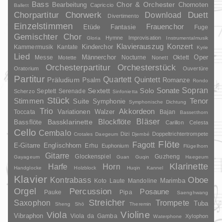
Bass
Chor & Orchester
Chornoten
Bearbeitung
Capriccio
Ballett
Duett
Chorpartitur
Chorwerk
Download
Divertimento
Einzelstimmen
Frauenchor
Fantasie
Etüde
Fuge
Gemischter Chor
Hymne
Improvisation
Gloria
Instrumentalmusik
Klavierauszug
Konzert
Kinderchor
Kammermusik
Kantate
Kyrie
Lied
Oper
Messe
Männerchor
Nocturne
Oktett
Motette
Nonett
Orchesterpartitur
Orchesterstück
Oratorium
Ouvertüre
Partitur
Quartett
Quintett
Präludium
Psalm
Romanze
Rondo
Sopran
Sonate
Solo
Sextett
Septett
Serenade
Scherzo
Sinfonietta
Stück
Stimmen
Suite
Tenor
Symphonie
Symphonische Dichtung
Trio
Akkordeon
Variationen
Toccata
Walzer
Bajan
Bassetthorn
Bläser
Blockflöte
Bassklarinette
Bassflöte
Carillon
Celesta
Cello
Cembalo
Dizi
Doppeltrichtertrompete
Crotales
Daegeum
Djembé
Flöte
Fagott
E-Gitarre
Englischhorn
Erhu
Euphonium
Flügelhorn
Gitarre
Glockenspiel
Guzheng
Gayageum
Guan
Guqin
Haegeum
Klarinette
Harfe
Horn
Handglocke
Holzblock
Huqin
Kannel
Klavier
Kontrabass
Oboe
Marimba
Laute
Mandoline
Koto
Orgel
Percussion
Posaune
Pauke
Pipa
Saenghwang
Streicher
Saxophon
Trompete
Tuba
Sheng
Shō
Theremin
Violine
Viola
Vibraphon
Viola da Gamba
Xylophon
Waterphone