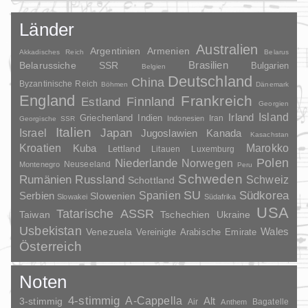
Länder
Australien
Argentinien
Armenien
Akkadisches Reich
Belarus
Brasilien
Belarussiche SSR
Bulgarien
Belgien
Deutschland
China
Byzantinische Reich
Böhmen
Dänemark
England
Frankreich
Finnland
Estland
Georgien
Irland
Island
Griechenland
Indien
Indonesien
Iran
Georgische SSR
Italien
Japan
Israel
Jugoslawien
Kanada
Kasachstan
Kroatien
Marokko
Kuba
Lettland
Litauen
Luxemburg
Polen
Niederlande
Norwegen
Neuseeland
Montenegro
Peru
Schweden
Rumänien
Russland
Schweiz
Schottland
SU
Spanien
Südkorea
Serbien
Slowenien
Slowakei
Südafrika
USA
Tatarische ASSR
Taiwan
Tschechien
Ukraine
Usbekistan
Wales
Venezuela
Vereinigte Arabische Emirate
Österreich
Noten
4-stimmig
A-Cappella
3-stimmig
Alt
Air
Bagatelle
Anthem