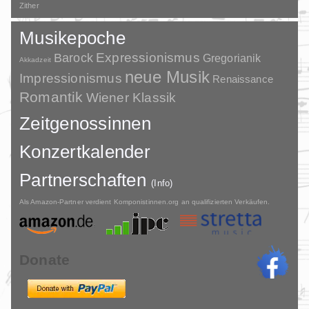
Zither
Musikepoche
Barock
Expressionismus
Gregorianik
Akkadzeit
neue Musik
Impressionismus
Renaissance
Romantik
Wiener Klassik
Zeitgenossinnen
Konzertkalender
Partnerschaften
(Info)
Als Amazon-Partner verdient Komponistinnen.org an qualifizierten Verkäufen.
Donate