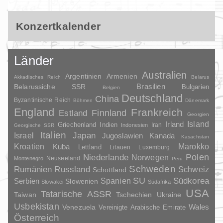
Konzertkalender
Länder
Australien
Argentinien
Armenien
Akkadisches Reich
Belarus
Brasilien
Belarussiche SSR
Bulgarien
Belgien
Deutschland
China
Byzantinische Reich
Böhmen
Dänemark
England
Frankreich
Finnland
Estland
Georgien
Irland
Island
Griechenland
Indien
Indonesien
Iran
Georgische SSR
Italien
Japan
Israel
Jugoslawien
Kanada
Kasachstan
Kroatien
Marokko
Kuba
Lettland
Litauen
Luxemburg
Polen
Niederlande
Norwegen
Neuseeland
Montenegro
Peru
Schweden
Rumänien
Russland
Schweiz
Schottland
SU
Spanien
Südkorea
Serbien
Slowenien
Slowakei
Südafrika
USA
Tatarische ASSR
Taiwan
Tschechien
Ukraine
Usbekistan
Wales
Venezuela
Vereinigte Arabische Emirate
Österreich