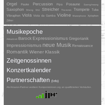
Orgel
Percussion
Posaune
Pauke
Pipa
Saenghwang
Streicher
Saxophon
Trompete
Tuba
Sheng
Shō
Theremin
Violine
Viola
Vibraphon
Viola da Gamba
Xylophon
Waterphone
Zither
Musikepoche
Barock
Expressionismus
Gregorianik
Akkadzeit
neue Musik
Impressionismus
Renaissance
Romantik
Wiener Klassik
Zeitgenossinnen
Konzertkalender
Partnerschaften
(Info)
Als Amazon-Partner verdient Komponistinnen.org an qualifizierten Verkäufen.