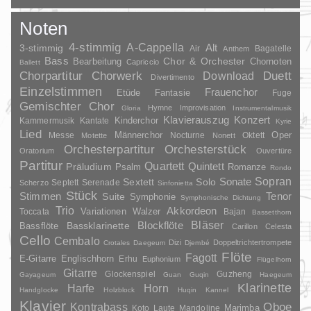
Noten
4-stimmig
A-Cappella
3-stimmig
Alt
Air
Bagatelle
Anthem
Bass
Chor & Orchester
Chornoten
Bearbeitung
Capriccio
Ballett
Duett
Chorpartitur
Chorwerk
Download
Divertimento
Einzelstimmen
Frauenchor
Fantasie
Etüde
Fuge
Gemischter Chor
Hymne
Improvisation
Gloria
Instrumentalmusik
Klavierauszug
Konzert
Kinderchor
Kammermusik
Kantate
Kyrie
Lied
Oper
Messe
Männerchor
Nocturne
Oktett
Motette
Nonett
Orchesterpartitur
Orchesterstück
Oratorium
Ouvertüre
Partitur
Quartett
Quintett
Präludium
Psalm
Romanze
Rondo
Sopran
Sonate
Solo
Sextett
Septett
Serenade
Scherzo
Sinfonietta
Stück
Stimmen
Suite
Tenor
Symphonie
Symphonische Dichtung
Trio
Akkordeon
Variationen
Toccata
Walzer
Bajan
Bassetthorn
Bläser
Blockflöte
Bassklarinette
Bassflöte
Carillon
Celesta
Cello
Cembalo
Dizi
Doppeltrichtertrompete
Crotales
Daegeum
Djembé
Flöte
Fagott
E-Gitarre
Englischhorn
Erhu
Euphonium
Flügelhorn
Gitarre
Glockenspiel
Guzheng
Gayageum
Guan
Guqin
Haegeum
Klarinette
Harfe
Horn
Handglocke
Holzblock
Huqin
Kannel
Klavier
Kontrabass
Oboe
Marimba
Laute
Mandoline
Koto