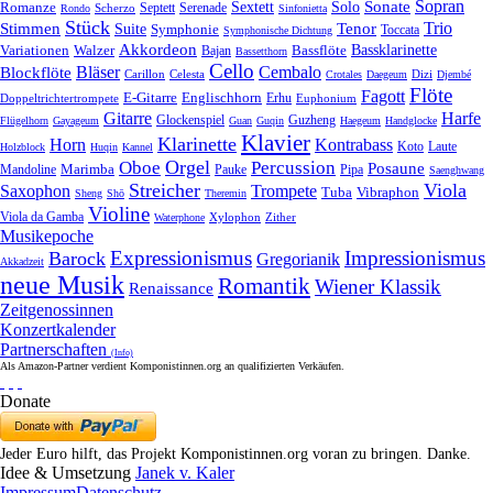
Sonate
Sopran
Solo
Romanze
Sextett
Septett
Serenade
Scherzo
Rondo
Sinfonietta
Stück
Trio
Stimmen
Suite
Tenor
Symphonie
Toccata
Symphonische Dichtung
Akkordeon
Bassklarinette
Variationen
Bassflöte
Walzer
Bajan
Bassetthorn
Cello
Bläser
Blockflöte
Cembalo
Celesta
Dizi
Carillon
Crotales
Daegeum
Djembé
Flöte
Fagott
E-Gitarre
Englischhorn
Doppeltrichtertrompete
Erhu
Euphonium
Gitarre
Harfe
Guzheng
Glockenspiel
Flügelhorn
Gayageum
Guan
Guqin
Haegeum
Handglocke
Klavier
Klarinette
Horn
Kontrabass
Laute
Koto
Holzblock
Huqin
Kannel
Orgel
Oboe
Percussion
Posaune
Marimba
Pauke
Pipa
Mandoline
Saenghwang
Streicher
Viola
Saxophon
Trompete
Tuba
Vibraphon
Sheng
Shō
Theremin
Violine
Viola da Gamba
Zither
Waterphone
Xylophon
Musikepoche
Expressionismus
Impressionismus
Barock
Gregorianik
Akkadzeit
neue Musik
Romantik
Wiener Klassik
Renaissance
Zeitgenossinnen
Konzertkalender
Partnerschaften
(Info)
Als Amazon-Partner verdient Komponistinnen.org an qualifizierten Verkäufen.
Donate
Jeder Euro hilft, das Projekt Komponistinnen.org voran zu bringen. Danke.
Idee & Umsetzung
Janek v. Kaler
Impressum
Datenschutz