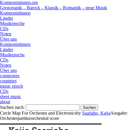
Komponistinnen.org
Gregorianik – Barock – Klassik – Romantik – neue Musik
Komponistinnen
Länder
Musikepoche
CDs
Noten
Über uns
Komponistinnen
Länder
Musikepoche
CDs
Noten
Über uns
composers
countries
music epoch
CDs
sheet music
about
Suchen nach:
Circle Map For Orchestra and Electronics
by
Saariaho, Kaija
Ausgabe:
Orchesterpartitur
orchestral score