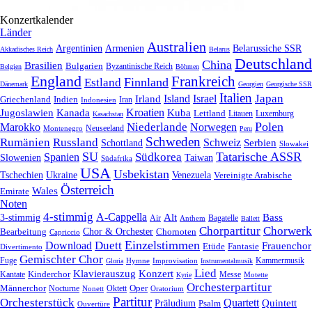
Konzertkalender
Länder
Australien
Armenien
Belarussiche SSR
Argentinien
Akkadisches Reich
Belarus
Deutschland
China
Brasilien
Bulgarien
Byzantinische Reich
Belgien
Böhmen
England
Frankreich
Finnland
Estland
Dänemark
Georgien
Georgische SSR
Italien
Japan
Irland
Island
Israel
Griechenland
Indien
Indonesien
Iran
Kroatien
Jugoslawien
Kanada
Kuba
Lettland
Litauen
Luxemburg
Kasachstan
Polen
Niederlande
Marokko
Norwegen
Neuseeland
Montenegro
Peru
Schweden
Rumänien
Russland
Schweiz
Serbien
Schottland
Slowakei
SU
Tatarische ASSR
Südkorea
Spanien
Taiwan
Slowenien
Südafrika
USA
Usbekistan
Tschechien
Venezuela
Ukraine
Vereinigte Arabische
Österreich
Wales
Emirate
Noten
4-stimmig
A-Cappella
3-stimmig
Alt
Bass
Air
Bagatelle
Anthem
Ballett
Chorpartitur
Chorwerk
Chor & Orchester
Chornoten
Bearbeitung
Capriccio
Einzelstimmen
Download
Duett
Frauenchor
Fantasie
Etüde
Divertimento
Gemischter Chor
Fuge
Hymne
Improvisation
Kammermusik
Gloria
Instrumentalmusik
Lied
Klavierauszug
Konzert
Kantate
Kinderchor
Messe
Motette
Kyrie
Orchesterpartitur
Oper
Männerchor
Oktett
Nocturne
Nonett
Oratorium
Partitur
Orchesterstück
Quartett
Quintett
Präludium
Psalm
Ouvertüre