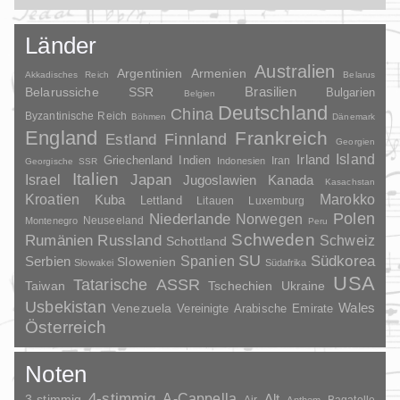
Länder
Australien
Argentinien
Armenien
Akkadisches Reich
Belarus
Brasilien
Belarussiche SSR
Bulgarien
Belgien
Deutschland
China
Byzantinische Reich
Böhmen
Dänemark
England
Frankreich
Finnland
Estland
Georgien
Irland
Island
Griechenland
Indien
Indonesien
Iran
Georgische SSR
Italien
Japan
Israel
Jugoslawien
Kanada
Kasachstan
Kroatien
Marokko
Kuba
Lettland
Litauen
Luxemburg
Polen
Niederlande
Norwegen
Neuseeland
Montenegro
Peru
Schweden
Rumänien
Russland
Schweiz
Schottland
SU
Spanien
Südkorea
Serbien
Slowenien
Slowakei
Südafrika
USA
Tatarische ASSR
Taiwan
Tschechien
Ukraine
Usbekistan
Wales
Venezuela
Vereinigte Arabische Emirate
Österreich
Noten
4-stimmig
A-Cappella
3-stimmig
Alt
Air
Bagatelle
Anthem