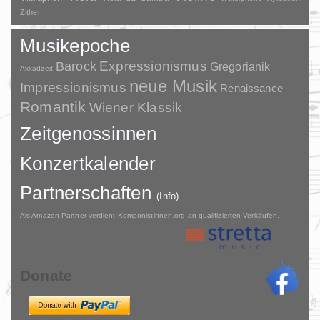
Zither
Musikepoche
Barock
Expressionismus
Gregorianik
Akkadzeit
neue Musik
Impressionismus
Renaissance
Romantik
Wiener Klassik
Zeitgenossinnen
Konzertkalender
Partnerschaften
(Info)
Als Amazon-Partner verdient Komponistinnen.org an qualifizierten Verkäufen.
Donate