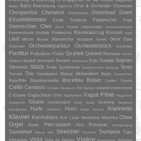
Bass
Chor & Orchester
Chornoten
Bearbeitung
Capriccio
Ballett
Duett
Chorpartitur
Chorwerk
Download
Divertimento
Einzelstimmen
Frauenchor
Fantasie
Etüde
Fuge
Gemischter Chor
Hymne
Improvisation
Gloria
Instrumentalmusik
Klavierauszug
Konzert
Kinderchor
Kammermusik
Kantate
Kyrie
Lied
Oper
Messe
Männerchor
Nocturne
Oktett
Motette
Nonett
Orchesterpartitur
Orchesterstück
Oratorium
Ouvertüre
Partitur
Quartett
Quintett
Präludium
Psalm
Romanze
Rondo
Sopran
Sonate
Solo
Sextett
Septett
Serenade
Scherzo
Sinfonietta
Stück
Stimmen
Suite
Tenor
Symphonie
Symphonische Dichtung
Trio
Akkordeon
Variationen
Toccata
Walzer
Bajan
Bassetthorn
Bläser
Blockflöte
Bassklarinette
Bassflöte
Carillon
Celesta
Cello
Cembalo
Dizi
Doppeltrichtertrompete
Crotales
Daegeum
Djembé
Flöte
Fagott
E-Gitarre
Englischhorn
Erhu
Euphonium
Flügelhorn
Gitarre
Glockenspiel
Guzheng
Gayageum
Guan
Guqin
Haegeum
Klarinette
Harfe
Horn
Handglocke
Holzblock
Huqin
Kannel
Klavier
Kontrabass
Oboe
Marimba
Laute
Mandoline
Koto
Orgel
Percussion
Posaune
Pauke
Pipa
Saenghwang
Streicher
Saxophon
Trompete
Tuba
Sheng
Shō
Theremin
Violine
Viola
Vibraphon
Viola da Gamba
Xylophon
Waterphone