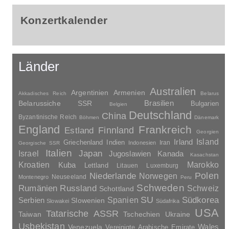
Konzertkalender
Länder
Australien
Argentinien
Armenien
Akkadisches Reich
Belarus
Brasilien
Belarussiche SSR
Bulgarien
Belgien
Deutschland
China
Byzantinische Reich
Böhmen
Dänemark
England
Frankreich
Finnland
Estland
Georgien
Irland
Island
Griechenland
Indien
Indonesien
Iran
Georgische SSR
Italien
Japan
Israel
Jugoslawien
Kanada
Kasachstan
Kroatien
Marokko
Kuba
Lettland
Litauen
Luxemburg
Polen
Niederlande
Norwegen
Neuseeland
Montenegro
Peru
Schweden
Rumänien
Russland
Schweiz
Schottland
SU
Spanien
Südkorea
Serbien
Slowenien
Slowakei
Südafrika
USA
Tatarische ASSR
Taiwan
Tschechien
Ukraine
Usbekistan
Wales
Venezuela
Vereinigte Arabische Emirate