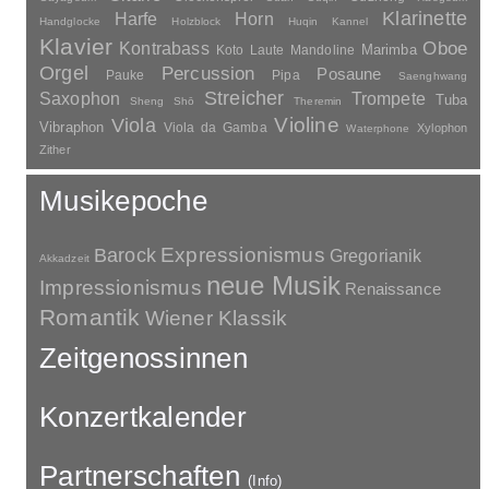
Klarinette
Harfe
Horn
Handglocke
Holzblock
Huqin
Kannel
Klavier
Kontrabass
Oboe
Marimba
Laute
Mandoline
Koto
Orgel
Percussion
Posaune
Pauke
Pipa
Saenghwang
Streicher
Saxophon
Trompete
Tuba
Sheng
Shō
Theremin
Violine
Viola
Vibraphon
Viola da Gamba
Xylophon
Waterphone
Zither
Musikepoche
Barock
Expressionismus
Gregorianik
Akkadzeit
neue Musik
Impressionismus
Renaissance
Romantik
Wiener Klassik
Zeitgenossinnen
Konzertkalender
Partnerschaften
(Info)