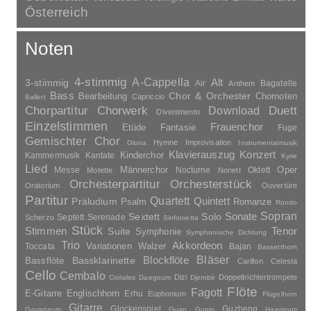
Österreich
Noten
4-stimmig
A-Cappella
3-stimmig
Alt
Air
Bagatelle
Anthem
Bass
Chor & Orchester
Chornoten
Bearbeitung
Capriccio
Ballett
Duett
Chorpartitur
Chorwerk
Download
Divertimento
Einzelstimmen
Frauenchor
Fantasie
Etüde
Fuge
Gemischter Chor
Hymne
Improvisation
Gloria
Instrumentalmusik
Klavierauszug
Konzert
Kinderchor
Kammermusik
Kantate
Kyrie
Lied
Oper
Messe
Männerchor
Nocturne
Oktett
Motette
Nonett
Orchesterpartitur
Orchesterstück
Oratorium
Ouvertüre
Partitur
Quartett
Quintett
Präludium
Psalm
Romanze
Rondo
Sopran
Sonate
Solo
Sextett
Septett
Serenade
Scherzo
Sinfonietta
Stück
Stimmen
Suite
Tenor
Symphonie
Symphonische Dichtung
Trio
Akkordeon
Variationen
Toccata
Walzer
Bajan
Bassetthorn
Bläser
Blockflöte
Bassklarinette
Bassflöte
Carillon
Celesta
Cello
Cembalo
Dizi
Doppeltrichtertrompete
Crotales
Daegeum
Djembé
Flöte
Fagott
E-Gitarre
Englischhorn
Erhu
Euphonium
Flügelhorn
Gitarre
Glockenspiel
Guzheng
Gayageum
Guan
Guqin
Haegeum