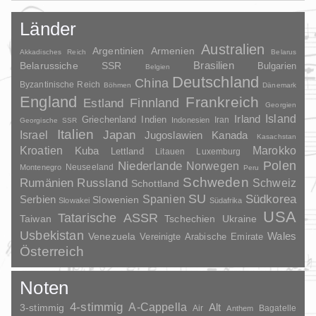
Länder
Australien
Argentinien
Armenien
Akkadisches Reich
Belarus
Brasilien
Belarussiche SSR
Bulgarien
Belgien
Deutschland
China
Byzantinische Reich
Böhmen
Dänemark
England
Frankreich
Finnland
Estland
Georgien
Irland
Island
Griechenland
Indien
Indonesien
Iran
Georgische SSR
Italien
Japan
Israel
Jugoslawien
Kanada
Kasachstan
Kroatien
Marokko
Kuba
Lettland
Litauen
Luxemburg
Polen
Niederlande
Norwegen
Neuseeland
Montenegro
Peru
Schweden
Rumänien
Russland
Schweiz
Schottland
SU
Spanien
Südkorea
Serbien
Slowenien
Slowakei
Südafrika
USA
Tatarische ASSR
Taiwan
Tschechien
Ukraine
Usbekistan
Wales
Venezuela
Vereinigte Arabische Emirate
Österreich
Noten
4-stimmig
A-Cappella
3-stimmig
Alt
Air
Bagatelle
Anthem