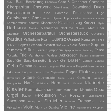
Bass
Chor & Orchester
Chornoten
Bearbeitung
Capriccio
Ballett
Duett
Chorpartitur
Chorwerk
Download
Divertimento
Einzelstimmen
Frauenchor
Fantasie
Etüde
Fuge
Gemischter Chor
Hymne
Improvisation
Gloria
Instrumentalmusik
Klavierauszug
Konzert
Kinderchor
Kammermusik
Kantate
Kyrie
Lied
Oper
Messe
Männerchor
Nocturne
Oktett
Motette
Nonett
Orchesterpartitur
Orchesterstück
Oratorium
Ouvertüre
Partitur
Quartett
Quintett
Präludium
Psalm
Romanze
Rondo
Sopran
Sonate
Solo
Sextett
Septett
Serenade
Scherzo
Sinfonietta
Stück
Stimmen
Suite
Tenor
Symphonie
Symphonische Dichtung
Trio
Akkordeon
Variationen
Toccata
Walzer
Bajan
Bassetthorn
Bläser
Blockflöte
Bassklarinette
Bassflöte
Carillon
Celesta
Cello
Cembalo
Dizi
Doppeltrichtertrompete
Crotales
Daegeum
Djembé
Flöte
Fagott
E-Gitarre
Englischhorn
Erhu
Euphonium
Flügelhorn
Gitarre
Glockenspiel
Guzheng
Gayageum
Guan
Guqin
Haegeum
Klarinette
Harfe
Horn
Handglocke
Holzblock
Huqin
Kannel
Klavier
Kontrabass
Oboe
Marimba
Laute
Mandoline
Koto
Orgel
Percussion
Posaune
Pauke
Pipa
Saenghwang
Streicher
Saxophon
Trompete
Tuba
Sheng
Shō
Theremin
Violine
Viola
Vibraphon
Viola da Gamba
Xylophon
Waterphone