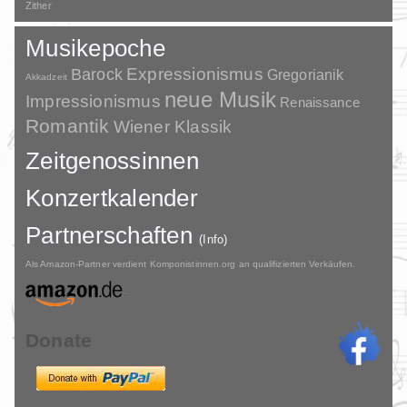
Zither
Musikepoche
Barock
Expressionismus
Gregorianik
Akkadzeit
neue Musik
Impressionismus
Renaissance
Romantik
Wiener Klassik
Zeitgenossinnen
Konzertkalender
Partnerschaften
(Info)
Als Amazon-Partner verdient Komponistinnen.org an qualifizierten Verkäufen.
Donate