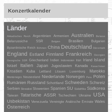
Konzertkalender
Länder
Australien
Argentinien
Armenien
Akkadisches Reich
Belarus
Brasilien
Belarussiche SSR
Bulgarien
Belgien
Deutschland
China
Byzantinische Reich
Böhmen
Dänemark
England
Frankreich
Finnland
Estland
Georgien
Irland
Island
Griechenland
Indien
Indonesien
Iran
Georgische SSR
Italien
Japan
Israel
Jugoslawien
Kanada
Kasachstan
Kroatien
Marokko
Kuba
Lettland
Litauen
Luxemburg
Polen
Niederlande
Norwegen
Neuseeland
Montenegro
Peru
Schweden
Rumänien
Russland
Schweiz
Schottland
SU
Spanien
Südkorea
Serbien
Slowenien
Slowakei
Südafrika
USA
Tatarische ASSR
Taiwan
Tschechien
Ukraine
Usbekistan
Wales
Venezuela
Vereinigte Arabische Emirate
Österreich