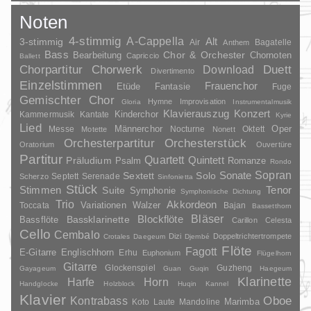
Noten
4-stimmig
A-Cappella
3-stimmig
Alt
Air
Bagatelle
Anthem
Bass
Chor & Orchester
Chornoten
Bearbeitung
Capriccio
Ballett
Duett
Chorpartitur
Chorwerk
Download
Divertimento
Einzelstimmen
Frauenchor
Fantasie
Etüde
Fuge
Gemischter Chor
Hymne
Improvisation
Gloria
Instrumentalmusik
Klavierauszug
Konzert
Kinderchor
Kammermusik
Kantate
Kyrie
Lied
Oper
Messe
Männerchor
Nocturne
Oktett
Motette
Nonett
Orchesterpartitur
Orchesterstück
Oratorium
Ouvertüre
Partitur
Quartett
Quintett
Präludium
Psalm
Romanze
Rondo
Sopran
Sonate
Solo
Sextett
Septett
Serenade
Scherzo
Sinfonietta
Stück
Stimmen
Suite
Tenor
Symphonie
Symphonische Dichtung
Trio
Akkordeon
Variationen
Toccata
Walzer
Bajan
Bassetthorn
Bläser
Blockflöte
Bassklarinette
Bassflöte
Carillon
Celesta
Cello
Cembalo
Dizi
Doppeltrichtertrompete
Crotales
Daegeum
Djembé
Flöte
Fagott
E-Gitarre
Englischhorn
Erhu
Euphonium
Flügelhorn
Gitarre
Glockenspiel
Guzheng
Gayageum
Guan
Guqin
Haegeum
Klarinette
Harfe
Horn
Handglocke
Holzblock
Huqin
Kannel
Klavier
Kontrabass
Oboe
Marimba
Laute
Mandoline
Koto