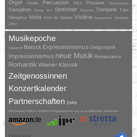
Orgel
Percussion
Posaune
Pauke
Pipa
Saenghwang
Streicher
Saxophon
Trompete
Tuba
Sheng
Shō
Theremin
Violine
Viola
Vibraphon
Viola da Gamba
Xylophon
Waterphone
Zither
Musikepoche
Barock
Expressionismus
Gregorianik
Akkadzeit
neue Musik
Impressionismus
Renaissance
Romantik
Wiener Klassik
Zeitgenossinnen
Konzertkalender
Partnerschaften
(Info)
Als Amazon-Partner verdient Komponistinnen.org an qualifizierten Verkäufen.
Donate