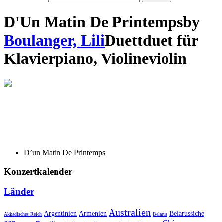
D'Un Matin De Printemps
by
Boulanger, Lili
Duett
duet
für
Klavier
piano
,
Violine
violin
D’un Matin De Printemps
Konzertkalender
Länder
Australien
Armenien
Belarussiche
Argentinien
Akkadisches Reich
Belarus