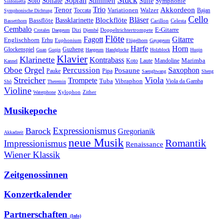
Stück
Sonate
Sopran
Solo
Stimmen
Suite
Symphonie
Sinfonietta
Trio
Akkordeon
Tenor
Variationen
Toccata
Walzer
Bajan
Symphonische Dichtung
Cello
Bläser
Blockflöte
Bassklarinette
Bassflöte
Celesta
Bassetthorn
Carillon
Cembalo
E-Gitarre
Dizi
Doppeltrichtertrompete
Crotales
Daegeum
Djembé
Flöte
Gitarre
Fagott
Englischhorn
Erhu
Euphonium
Flügelhorn
Gayageum
Harfe
Horn
Guzheng
Glockenspiel
Guan
Guqin
Haegeum
Handglocke
Holzblock
Huqin
Klavier
Klarinette
Kontrabass
Marimba
Laute
Koto
Mandoline
Kannel
Orgel
Oboe
Percussion
Saxophon
Posaune
Pauke
Pipa
Saenghwang
Sheng
Streicher
Viola
Trompete
Tuba
Vibraphon
Viola da Gamba
Shō
Theremin
Violine
Zither
Waterphone
Xylophon
Musikepoche
Expressionismus
Barock
Gregorianik
Akkadzeit
neue Musik
Romantik
Impressionismus
Renaissance
Wiener Klassik
Zeitgenossinnen
Konzertkalender
Partnerschaften
(Info)