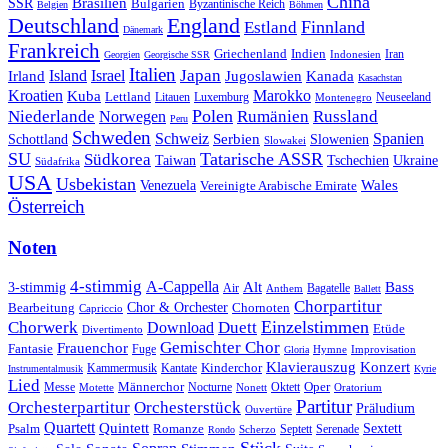
China
SSR
Brasilien
Bulgarien
Byzantinische Reich
Belgien
Böhmen
Deutschland
England
Finnland
Estland
Dänemark
Frankreich
Griechenland
Indien
Indonesien
Iran
Georgien
Georgische SSR
Italien
Japan
Irland
Island
Israel
Jugoslawien
Kanada
Kasachstan
Kroatien
Marokko
Kuba
Lettland
Litauen
Luxemburg
Neuseeland
Montenegro
Polen
Rumänien
Niederlande
Russland
Norwegen
Peru
Schweden
Schweiz
Serbien
Spanien
Schottland
Slowenien
Slowakei
SU
Tatarische ASSR
Südkorea
Taiwan
Tschechien
Ukraine
Südafrika
USA
Usbekistan
Wales
Venezuela
Vereinigte Arabische Emirate
Österreich
Noten
4-stimmig
A-Cappella
3-stimmig
Alt
Bass
Air
Bagatelle
Anthem
Ballett
Chorpartitur
Chor & Orchester
Chornoten
Bearbeitung
Capriccio
Einzelstimmen
Chorwerk
Download
Duett
Etüde
Divertimento
Gemischter Chor
Frauenchor
Fantasie
Fuge
Hymne
Improvisation
Gloria
Klavierauszug
Konzert
Kantate
Kinderchor
Kammermusik
Instrumentalmusik
Kyrie
Lied
Oper
Messe
Männerchor
Oktett
Motette
Nocturne
Nonett
Oratorium
Partitur
Orchesterpartitur
Orchesterstück
Präludium
Ouvertüre
Quartett
Quintett
Psalm
Romanze
Sextett
Septett
Serenade
Scherzo
Rondo