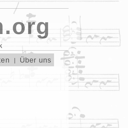
.org
k
ten
Über uns