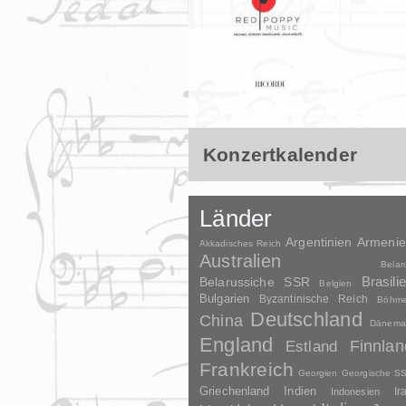
Konzertkalender
Länder
Argentinien
Armeni
Akkadisches Reich
Australien
Belar
Brasili
Belarussiche SSR
Belgien
Bulgarien
Byzantinische Reich
Böhm
Deutschland
China
Dänema
England
Finnlan
Estland
Frankreich
Georgien
Georgische S
Griechenland
Indien
Indonesien
Ir