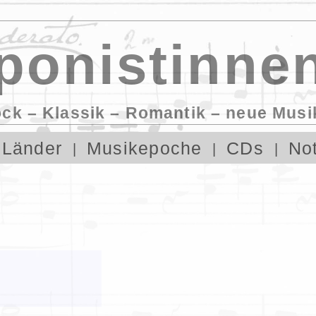
onistinnen
ock – Klassik – Romantik – neue Musi
Länder
Musikepoche
CDs
No