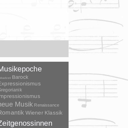
Musikepoche
Barock
kkadzeit
Expressionismus
regorianik
Impressionismus
neue Musik
Renaissance
Romantik
Wiener Klassik
Zeitgenossinnen