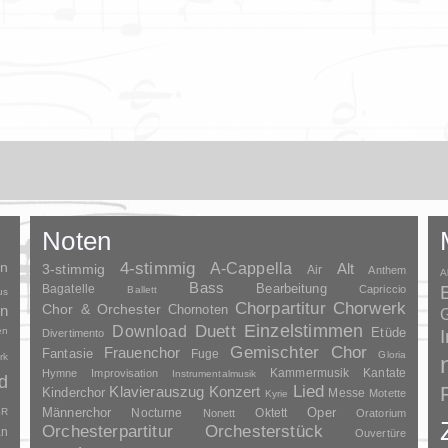
Noten
en
4-stimmig
A-Cappella
3-stimmig
Alt
Air
Anthem
A
Bass
Bagatelle
Bearbeitung
Capriccio
Ballett
us
Chorpartitur
Chorwerk
Chor & Orchester
en
Chornoten
G
Duett
Einzelstimmen
Download
en
Etüde
Divertimento
Gemischter Chor
Frauenchor
Fantasie
Fuge
Gloria
rk
Kammermusik
Kantate
Hymne
Improvisation
Instrumentalmusik
d
Lied
Klavierauszug
Konzert
Kinderchor
Messe
Motette
Kyrie
Oper
SR
Männerchor
Nocturne
Oktett
Nonett
Oratorium
Orchesterpartitur
Orchesterstück
an
Ouvertüre