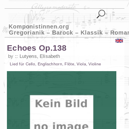
Komponistinnen.org
Gregorianik – Barock – Klassik – Roma
Echoes Op.138
by
Lutyens, Elisabeth
Lied
für
Cello
,
Englischhorn
,
Flöte
,
Viola
,
Violine