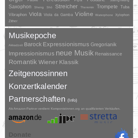
Saenghwang
Streicher
Saxophon
Trompete
Tuba
Sheng
Shō
Theremin
Violine
Viola
Vibraphon
Viola da Gamba
Xylophon
Waterphone
Zither
Musikepoche
Barock
Expressionismus
Gregorianik
Akkadzeit
neue Musik
Impressionismus
Renaissance
Romantik
Wiener Klassik
Zeitgenossinnen
Konzertkalender
Partnerschaften
(Info)
Als Amazon-Partner verdient Komponistinnen.org an qualifizierten Verkäufen.
Donate