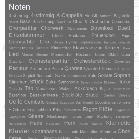
Noten
4-stimmig
A-Cappella
3-stimmig
Alt
Air
Bagatelle
Anthem
Bass
Chor & Orchester
Chornoten
Bearbeitung
Capriccio
Ballett
Duett
Chorpartitur
Chorwerk
Download
Divertimento
Einzelstimmen
Frauenchor
Fantasie
Etüde
Fuge
Gemischter Chor
Hymne
Improvisation
Gloria
Instrumentalmusik
Klavierauszug
Konzert
Kinderchor
Kammermusik
Kantate
Kyrie
Lied
Oper
Messe
Männerchor
Nocturne
Oktett
Motette
Nonett
Orchesterpartitur
Orchesterstück
Oratorium
Ouvertüre
Partitur
Quartett
Quintett
Präludium
Psalm
Romanze
Rondo
Sopran
Sonate
Solo
Sextett
Septett
Serenade
Scherzo
Sinfonietta
Stück
Stimmen
Suite
Tenor
Symphonie
Symphonische Dichtung
Trio
Akkordeon
Variationen
Toccata
Walzer
Bajan
Bassetthorn
Bläser
Blockflöte
Bassklarinette
Bassflöte
Carillon
Celesta
Cello
Cembalo
Dizi
Doppeltrichtertrompete
Crotales
Daegeum
Djembé
Flöte
Fagott
E-Gitarre
Englischhorn
Erhu
Euphonium
Flügelhorn
Gitarre
Glockenspiel
Guzheng
Gayageum
Guan
Guqin
Haegeum
Klarinette
Harfe
Horn
Handglocke
Holzblock
Huqin
Kannel
Klavier
Kontrabass
Oboe
Marimba
Laute
Mandoline
Koto
Orgel
Percussion
Posaune
Pauke
Pipa