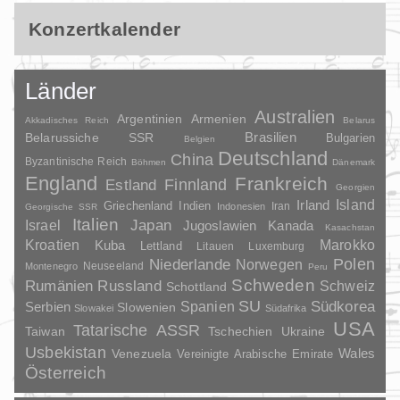
Konzertkalender
Länder
Australien
Argentinien
Armenien
Akkadisches Reich
Belarus
Brasilien
Belarussiche SSR
Bulgarien
Belgien
Deutschland
China
Byzantinische Reich
Böhmen
Dänemark
England
Frankreich
Finnland
Estland
Georgien
Irland
Island
Griechenland
Indien
Indonesien
Iran
Georgische SSR
Italien
Japan
Israel
Jugoslawien
Kanada
Kasachstan
Kroatien
Marokko
Kuba
Lettland
Litauen
Luxemburg
Polen
Niederlande
Norwegen
Neuseeland
Montenegro
Peru
Schweden
Rumänien
Russland
Schweiz
Schottland
SU
Spanien
Südkorea
Serbien
Slowenien
Slowakei
Südafrika
USA
Tatarische ASSR
Taiwan
Tschechien
Ukraine
Usbekistan
Wales
Venezuela
Vereinigte Arabische Emirate
Österreich