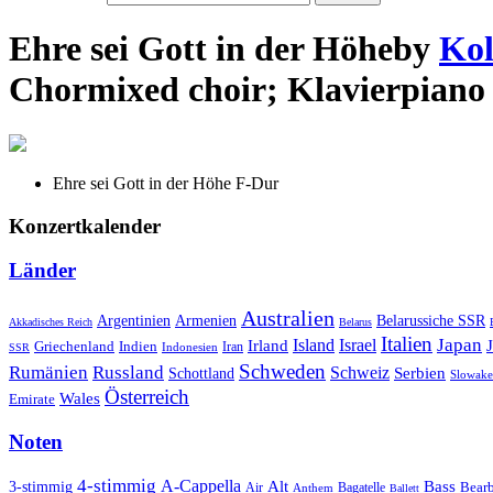
Ehre sei Gott in der Höhe
by
Kol
Chor
mixed choir
;
Klavier
piano
​Ehre sei Gott in der Höhe F-Dur
Konzertkalender
Länder
Australien
Armenien
Belarussiche SSR
Argentinien
Akkadisches Reich
Belarus
Italien
Japan
Irland
Island
Israel
Griechenland
Indien
Indonesien
Iran
SSR
Schweden
Rumänien
Russland
Schweiz
Serbien
Schottland
Slowake
Österreich
Wales
Emirate
Noten
4-stimmig
A-Cappella
3-stimmig
Alt
Bass
Air
Bagatelle
Bear
Anthem
Ballett