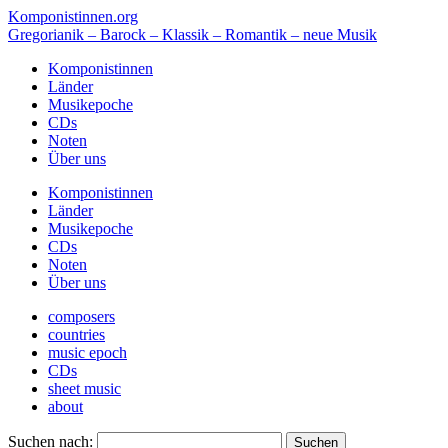
Komponistinnen.org
Gregorianik – Barock – Klassik – Romantik – neue Musik
Komponistinnen
Länder
Musikepoche
CDs
Noten
Über uns
Komponistinnen
Länder
Musikepoche
CDs
Noten
Über uns
composers
countries
music epoch
CDs
sheet music
about
Suchen nach: