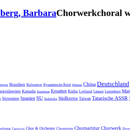
berg, Barbara
Chorwerk
choral 
Deutschland
China
Brasilien
Bulgarien
Byzantinische Reich
Belgien
Böhmen
Kroatien
Mar
Jugoslawien
Kanada
Kuba
Lettland
Litauen
Luxemburg
Kasachstan
SU
Tatarische ASSR
Südkorea
Spanien
Taiwan
Slowenien
i
Südafrika
Chorpartitur
Chorwerk
Chor & Orchester
Chornoten
beitung
Capriccio
Diver