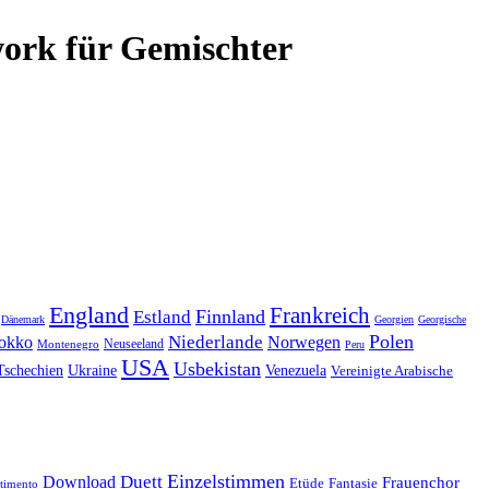
work
für
Gemischter
England
Frankreich
Finnland
Estland
Dänemark
Georgien
Georgische
Polen
Niederlande
okko
Norwegen
Neuseeland
Montenegro
Peru
USA
Usbekistan
Tschechien
Venezuela
Ukraine
Vereinigte Arabische
Einzelstimmen
Download
Duett
Frauenchor
Fantasie
Etüde
timento