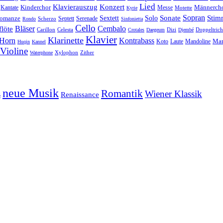
Lied
Klavierauszug
Konzert
Kantate
Kinderchor
Messe
Männerch
Motette
Kyrie
Sonate
Sopran
Solo
Stim
omanze
Sextett
Septett
Serenade
Scherzo
Rondo
Sinfonietta
Cello
Bläser
löte
Cembalo
Celesta
Dizi
Doppeltrich
Carillon
Crotales
Daegeum
Djembé
Klavier
Klarinette
Horn
Kontrabass
Mar
Laute
Koto
Mandoline
Huqin
Kannel
Violine
Zither
Waterphone
Xylophon
neue Musik
Romantik
s
Wiener Klassik
Renaissance