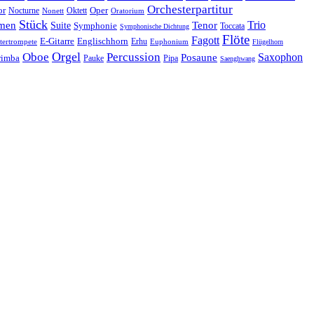
Orchesterpartitur
Oper
or
Oktett
Nocturne
Nonett
Oratorium
Stück
Trio
men
Suite
Tenor
Symphonie
Toccata
Symphonische Dichtung
Flöte
Fagott
E-Gitarre
Englischhorn
tertrompete
Erhu
Euphonium
Flügelhorn
Orgel
Oboe
Percussion
Saxophon
Posaune
imba
Pauke
Pipa
Saenghwang