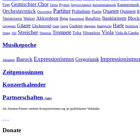
Gemischter Chor
Fuge
Hymne
Improvisation
Kammermusik
Gloria
Instrumentalmusik
Partitur
Orchesterstück
Quartett
Quintett
Präludium
Psalm
R
Ouvertüre
Akkordeon
Blockf
Bassklarinette
Variationen
Bassflöte
Walzer
Bajan
Bassetthorn
Gitarre
Harfe
Guzheng
Glockenspiel
Gayageum
Guan
Guqin
Haegeum
Handglocke
Holzblock
Streicher
Viola
Trompete
Tuba
Vibraphon
Viola da Gamba
Sheng
Shō
Theremin
Musikepoche
Expressionismus
Impressionismu
Barock
Gregorianik
Akkadzeit
Zeitgenossinnen
Konzertkalender
Partnerschaften
(Info)
Als Amazon-Partner verdient Komponistinnen.org an qualifizierten Verkäufen.
Donate