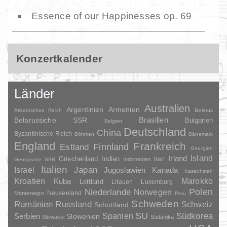
Essence of our Happinesses op. 69
Konzertkalender
Länder
Australien
Argentinien
Armenien
Akkadisches Reich
Belarus
Brasilien
Belarussiche SSR
Bulgarien
Belgien
Deutschland
China
Byzantinische Reich
Böhmen
Dänemark
England
Frankreich
Finnland
Estland
Georgien
Irland
Island
Griechenland
Indien
Indonesien
Iran
Georgische SSR
Italien
Japan
Israel
Jugoslawien
Kanada
Kasachstan
Kroatien
Marokko
Kuba
Lettland
Litauen
Luxemburg
Polen
Niederlande
Norwegen
Neuseeland
Montenegro
Peru
Schweden
Rumänien
Russland
Schweiz
Schottland
SU
Spanien
Südkorea
Serbien
Slowenien
Slowakei
Südafrika