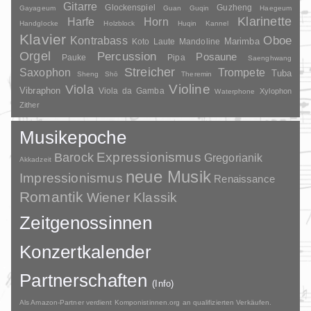
Gitarre
Glockenspiel
Guzheng
Gayageum
Guan
Guqin
Haegeum
Klarinette
Harfe
Horn
Handglocke
Holzblock
Huqin
Kannel
Klavier
Kontrabass
Oboe
Marimba
Laute
Mandoline
Koto
Orgel
Percussion
Posaune
Pauke
Pipa
Saenghwang
Streicher
Saxophon
Trompete
Tuba
Sheng
Shō
Theremin
Violine
Viola
Vibraphon
Viola da Gamba
Xylophon
Waterphone
Zither
Musikepoche
Barock
Expressionismus
Gregorianik
Akkadzeit
neue Musik
Impressionismus
Renaissance
Romantik
Wiener Klassik
Zeitgenossinnen
Konzertkalender
Partnerschaften
(Info)
Als Amazon-Partner verdient Komponistinnen.org an qualifizierten Verkäufen.