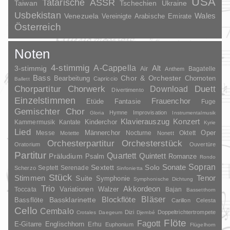
USA
Tatarische ASSR
Taiwan
Tschechien
Ukraine
Usbekistan
Wales
Venezuela
Vereinigte Arabische Emirate
Österreich
Noten
4-stimmig
A-Cappella
3-stimmig
Alt
Air
Bagatelle
Anthem
Bass
Chor & Orchester
Chornoten
Bearbeitung
Capriccio
Ballett
Duett
Chorpartitur
Chorwerk
Download
Divertimento
Einzelstimmen
Frauenchor
Fantasie
Etüde
Fuge
Gemischter Chor
Hymne
Improvisation
Gloria
Instrumentalmusik
Klavierauszug
Konzert
Kinderchor
Kammermusik
Kantate
Kyrie
Lied
Oper
Messe
Männerchor
Nocturne
Oktett
Motette
Nonett
Orchesterpartitur
Orchesterstück
Oratorium
Ouvertüre
Partitur
Quartett
Quintett
Präludium
Psalm
Romanze
Rondo
Sopran
Sonate
Solo
Sextett
Septett
Serenade
Scherzo
Sinfonietta
Stück
Stimmen
Suite
Tenor
Symphonie
Symphonische Dichtung
Trio
Akkordeon
Variationen
Toccata
Walzer
Bajan
Bassetthorn
Bläser
Blockflöte
Bassklarinette
Bassflöte
Carillon
Celesta
Cello
Cembalo
Dizi
Doppeltrichtertrompete
Crotales
Daegeum
Djembé
Flöte
Fagott
E-Gitarre
Englischhorn
Erhu
Euphonium
Flügelhorn