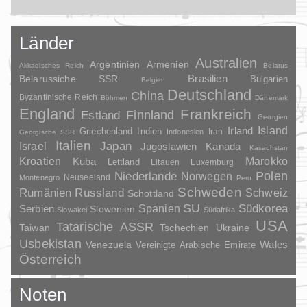
Länder
Australien
Argentinien
Armenien
Akkadisches Reich
Belarus
Brasilien
Belarussiche SSR
Bulgarien
Belgien
Deutschland
China
Byzantinische Reich
Böhmen
Dänemark
England
Frankreich
Finnland
Estland
Georgien
Irland
Island
Griechenland
Indien
Indonesien
Iran
Georgische SSR
Italien
Japan
Israel
Jugoslawien
Kanada
Kasachstan
Kroatien
Marokko
Kuba
Lettland
Litauen
Luxemburg
Polen
Niederlande
Norwegen
Neuseeland
Montenegro
Peru
Schweden
Rumänien
Russland
Schweiz
Schottland
SU
Spanien
Südkorea
Serbien
Slowenien
Slowakei
Südafrika
USA
Tatarische ASSR
Taiwan
Tschechien
Ukraine
Usbekistan
Wales
Venezuela
Vereinigte Arabische Emirate
Österreich
Noten