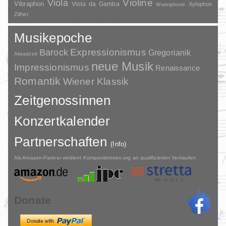
Violine
Viola
Vibraphon
Viola da Gamba
Xylophon
Waterphone
Zither
Musikepoche
Barock
Expressionismus
Gregorianik
Akkadzeit
neue Musik
Impressionismus
Renaissance
Romantik
Wiener Klassik
Zeitgenossinnen
Konzertkalender
Partnerschaften
(Info)
Als Amazon-Partner verdient Komponistinnen.org an qualifizierten Verkäufen.
Donate