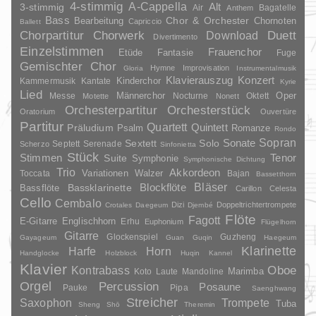
4-stimmig
A-Cappella
3-stimmig
Alt
Air
Bagatelle
Anthem
Bass
Chor & Orchester
Chornoten
Bearbeitung
Capriccio
Ballett
Duett
Chorpartitur
Chorwerk
Download
Divertimento
Einzelstimmen
Frauenchor
Fantasie
Etüde
Fuge
Gemischter Chor
Hymne
Improvisation
Gloria
Instrumentalmusik
Klavierauszug
Konzert
Kinderchor
Kammermusik
Kantate
Kyrie
Lied
Oper
Messe
Männerchor
Nocturne
Oktett
Motette
Nonett
Orchesterpartitur
Orchesterstück
Oratorium
Ouvertüre
Partitur
Quartett
Quintett
Präludium
Psalm
Romanze
Rondo
Sopran
Sonate
Solo
Sextett
Septett
Serenade
Scherzo
Sinfonietta
Stück
Stimmen
Suite
Tenor
Symphonie
Symphonische Dichtung
Trio
Akkordeon
Variationen
Toccata
Walzer
Bajan
Bassetthorn
Bläser
Blockflöte
Bassklarinette
Bassflöte
Carillon
Celesta
Cello
Cembalo
Dizi
Doppeltrichtertrompete
Crotales
Daegeum
Djembé
Flöte
Fagott
E-Gitarre
Englischhorn
Erhu
Euphonium
Flügelhorn
Gitarre
Glockenspiel
Guzheng
Gayageum
Guan
Guqin
Haegeum
Klarinette
Harfe
Horn
Handglocke
Holzblock
Huqin
Kannel
Klavier
Kontrabass
Oboe
Marimba
Laute
Mandoline
Koto
Orgel
Percussion
Posaune
Pauke
Pipa
Saenghwang
Streicher
Saxophon
Trompete
Tuba
Sheng
Shō
Theremin