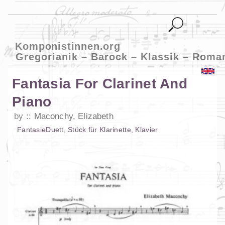
Komponistinnen.org
Gregorianik – Barock – Klassik – Roma
Fantasia For Clarinet And
Piano
by
Maconchy, Elizabeth
Fantasie
Duett
,
Stück
für
Klarinette
,
Klavier