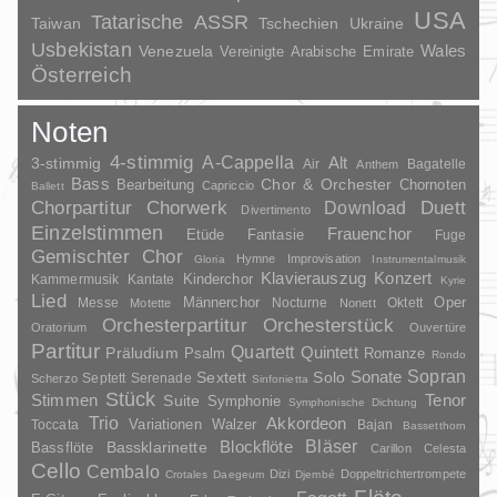
USA
Tatarische ASSR
Taiwan
Tschechien
Ukraine
Usbekistan
Wales
Venezuela
Vereinigte Arabische Emirate
Österreich
Noten
4-stimmig
A-Cappella
3-stimmig
Alt
Air
Bagatelle
Anthem
Bass
Chor & Orchester
Chornoten
Bearbeitung
Capriccio
Ballett
Duett
Chorpartitur
Chorwerk
Download
Divertimento
Einzelstimmen
Frauenchor
Fantasie
Etüde
Fuge
Gemischter Chor
Hymne
Improvisation
Gloria
Instrumentalmusik
Klavierauszug
Konzert
Kinderchor
Kammermusik
Kantate
Kyrie
Lied
Oper
Messe
Männerchor
Nocturne
Oktett
Motette
Nonett
Orchesterpartitur
Orchesterstück
Oratorium
Ouvertüre
Partitur
Quartett
Quintett
Präludium
Psalm
Romanze
Rondo
Sopran
Sonate
Solo
Sextett
Septett
Serenade
Scherzo
Sinfonietta
Stück
Stimmen
Suite
Tenor
Symphonie
Symphonische Dichtung
Trio
Akkordeon
Variationen
Toccata
Walzer
Bajan
Bassetthorn
Bläser
Blockflöte
Bassklarinette
Bassflöte
Carillon
Celesta
Cello
Cembalo
Dizi
Doppeltrichtertrompete
Crotales
Daegeum
Djembé