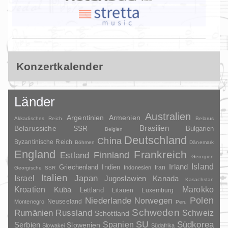
Konzertkalender
Länder
Australien
Argentinien
Armenien
Akkadisches Reich
Belarus
Brasilien
Belarussiche SSR
Bulgarien
Belgien
Deutschland
China
Byzantinische Reich
Böhmen
Dänemark
England
Frankreich
Finnland
Estland
Georgien
Irland
Island
Griechenland
Indien
Indonesien
Iran
Georgische SSR
Italien
Japan
Israel
Jugoslawien
Kanada
Kasachstan
Kroatien
Marokko
Kuba
Lettland
Litauen
Luxemburg
Polen
Niederlande
Norwegen
Neuseeland
Montenegro
Peru
Schweden
Rumänien
Russland
Schweiz
Schottland
SU
Spanien
Südkorea
Serbien
Slowenien
Slowakei
Südafrika