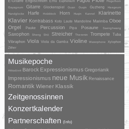
Flöte
Fagott
E-Gitarre
Englischhorn
Erhu
Euphonium
Flügelhorn
Gitarre
Glockenspiel
Guzheng
Gayageum
Guan
Guqin
Haegeum
Klarinette
Harfe
Horn
Handglocke
Holzblock
Huqin
Kannel
Klavier
Kontrabass
Oboe
Marimba
Laute
Mandoline
Koto
Orgel
Percussion
Posaune
Pauke
Pipa
Saenghwang
Streicher
Saxophon
Trompete
Tuba
Sheng
Shō
Theremin
Violine
Viola
Vibraphon
Viola da Gamba
Xylophon
Waterphone
Zither
Musikepoche
Barock
Expressionismus
Gregorianik
Akkadzeit
neue Musik
Impressionismus
Renaissance
Romantik
Wiener Klassik
Zeitgenossinnen
Konzertkalender
Partnerschaften
(Info)