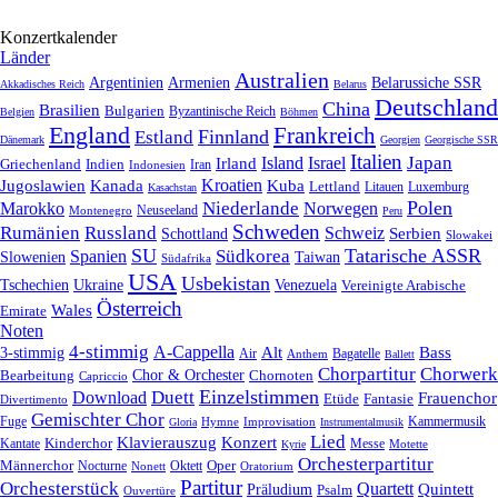
Konzertkalender
Länder
Australien
Armenien
Belarussiche SSR
Argentinien
Akkadisches Reich
Belarus
Deutschland
China
Brasilien
Bulgarien
Byzantinische Reich
Belgien
Böhmen
England
Frankreich
Finnland
Estland
Dänemark
Georgien
Georgische SSR
Italien
Japan
Irland
Island
Israel
Griechenland
Indien
Indonesien
Iran
Kroatien
Jugoslawien
Kanada
Kuba
Lettland
Litauen
Luxemburg
Kasachstan
Polen
Niederlande
Marokko
Norwegen
Neuseeland
Montenegro
Peru
Schweden
Rumänien
Russland
Schweiz
Serbien
Schottland
Slowakei
SU
Tatarische ASSR
Südkorea
Spanien
Taiwan
Slowenien
Südafrika
USA
Usbekistan
Tschechien
Venezuela
Ukraine
Vereinigte Arabische
Österreich
Wales
Emirate
Noten
4-stimmig
A-Cappella
3-stimmig
Alt
Bass
Air
Bagatelle
Anthem
Ballett
Chorpartitur
Chorwerk
Chor & Orchester
Chornoten
Bearbeitung
Capriccio
Einzelstimmen
Download
Duett
Frauenchor
Fantasie
Etüde
Divertimento
Gemischter Chor
Fuge
Hymne
Improvisation
Kammermusik
Gloria
Instrumentalmusik
Lied
Klavierauszug
Konzert
Kantate
Kinderchor
Messe
Motette
Kyrie
Orchesterpartitur
Oper
Männerchor
Oktett
Nocturne
Nonett
Oratorium
Partitur
Orchesterstück
Quartett
Quintett
Präludium
Psalm
Ouvertüre