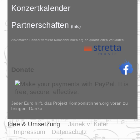
Konzertkalender
Partnerschaften
(Info)
Als Amazon-Partner verdient Komponistinnen.org an qualifizierten Verkäufen.
Donate
Jeder Euro hilft, das Projekt Komponistinnen.org voran zu
bringen. Danke.
Idee & Umsetzung
Janek v. Kaler
Impressum
Datenschutz