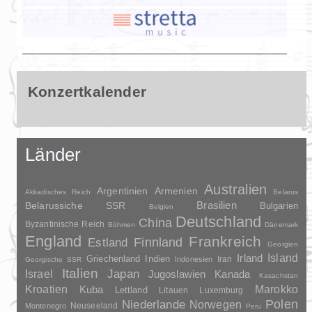
Konzertkalender
Länder
Australien
Argentinien
Armenien
Akkadisches Reich
Belarus
Brasilien
Belarussiche SSR
Bulgarien
Belgien
Deutschland
China
Byzantinische Reich
Böhmen
Dänemark
England
Frankreich
Finnland
Estland
Georgien
Irland
Island
Griechenland
Indien
Indonesien
Iran
Georgische SSR
Italien
Japan
Israel
Jugoslawien
Kanada
Kasachstan
Kroatien
Marokko
Kuba
Lettland
Litauen
Luxemburg
Polen
Niederlande
Norwegen
Neuseeland
Montenegro
Peru