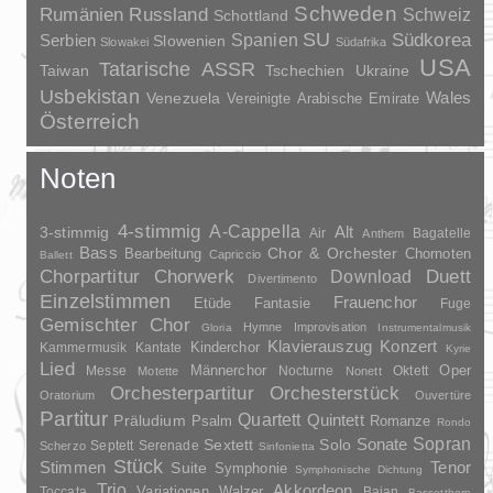
Schweden
Rumänien
Russland
Schweiz
Schottland
SU
Spanien
Südkorea
Serbien
Slowenien
Slowakei
Südafrika
USA
Tatarische ASSR
Taiwan
Tschechien
Ukraine
Usbekistan
Wales
Venezuela
Vereinigte Arabische Emirate
Österreich
Noten
4-stimmig
A-Cappella
3-stimmig
Alt
Air
Bagatelle
Anthem
Bass
Chor & Orchester
Chornoten
Bearbeitung
Capriccio
Ballett
Duett
Chorpartitur
Chorwerk
Download
Divertimento
Einzelstimmen
Frauenchor
Fantasie
Etüde
Fuge
Gemischter Chor
Hymne
Improvisation
Gloria
Instrumentalmusik
Klavierauszug
Konzert
Kinderchor
Kammermusik
Kantate
Kyrie
Lied
Oper
Messe
Männerchor
Nocturne
Oktett
Motette
Nonett
Orchesterpartitur
Orchesterstück
Oratorium
Ouvertüre
Partitur
Quartett
Quintett
Präludium
Psalm
Romanze
Rondo
Sopran
Sonate
Solo
Sextett
Septett
Serenade
Scherzo
Sinfonietta
Stück
Stimmen
Suite
Tenor
Symphonie
Symphonische Dichtung
Trio
Akkordeon
Variationen
Toccata
Walzer
Bajan
Bassetthorn