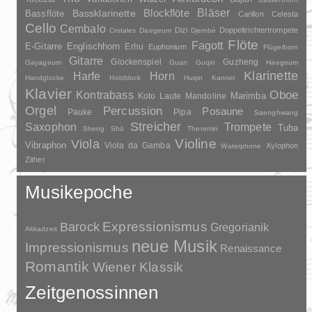
Bläser
Blockflöte
Bassklarinette
Bassflöte
Carillon
Celesta
Cello
Cembalo
Dizi
Doppeltrichtertrompete
Crotales
Daegeum
Djembé
Flöte
Fagott
E-Gitarre
Englischhorn
Erhu
Euphonium
Flügelhorn
Gitarre
Glockenspiel
Guzheng
Gayageum
Guan
Guqin
Haegeum
Klarinette
Harfe
Horn
Handglocke
Holzblock
Huqin
Kannel
Klavier
Kontrabass
Oboe
Marimba
Laute
Mandoline
Koto
Orgel
Percussion
Posaune
Pauke
Pipa
Saenghwang
Streicher
Saxophon
Trompete
Tuba
Sheng
Shō
Theremin
Violine
Viola
Vibraphon
Viola da Gamba
Xylophon
Waterphone
Zither
Musikepoche
Barock
Expressionismus
Gregorianik
Akkadzeit
neue Musik
Impressionismus
Renaissance
Romantik
Wiener Klassik
Zeitgenossinnen