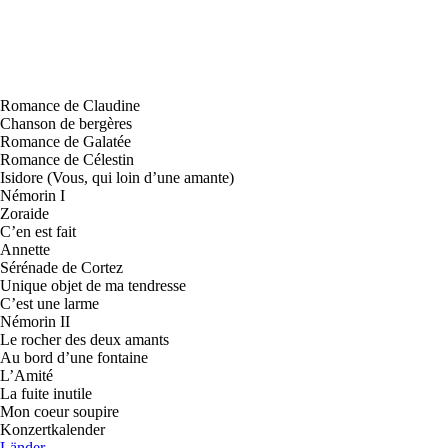
Romance de Claudine
Chanson de bergères
Romance de Galatée
Romance de Célestin
Isidore (Vous, qui loin d’une amante)
Némorin I
Zoraide
C’en est fait
Annette
Sérénade de Cortez
Unique objet de ma tendresse
C’est une larme
Némorin II
Le rocher des deux amants
Au bord d’une fontaine
L’Amité
La fuite inutile
Mon coeur soupire
Konzertkalender
Länder