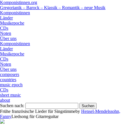
Komponistinnen.org
Gregorianik – Barock – Klassik – Romantik – neue Musik
Komponistinnen
Länder
Musikepoche
CDs
Noten
Über uns
Komponistinnen
Länder
Musikepoche
CDs
Noten
Über uns
composers
countries
music epoch
CDs
sheet music
about
Suchen nach:
Frühe französische Lieder für Singstimme
by
Hensel-Mendelssohn,
Fanny
Lied
song
für
Gitarre
guitar