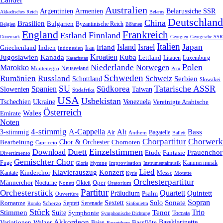
Australien
Armenien
Belarussiche SSR
Argentinien
Akkadisches Reich
Belarus
Deutschland
China
Brasilien
Bulgarien
Byzantinische Reich
Belgien
Böhmen
England
Frankreich
Finnland
Estland
Dänemark
Georgien
Georgische SSR
Italien
Japan
Irland
Island
Israel
Griechenland
Indien
Indonesien
Iran
Kroatien
Jugoslawien
Kanada
Kuba
Lettland
Litauen
Luxemburg
Kasachstan
Polen
Niederlande
Marokko
Norwegen
Neuseeland
Montenegro
Peru
Schweden
Rumänien
Russland
Schweiz
Serbien
Schottland
Slowakei
SU
Tatarische ASSR
Südkorea
Spanien
Taiwan
Slowenien
Südafrika
USA
Usbekistan
Tschechien
Venezuela
Ukraine
Vereinigte Arabische
Österreich
Wales
Emirate
Noten
4-stimmig
A-Cappella
3-stimmig
Alt
Bass
Air
Bagatelle
Anthem
Ballett
Chorpartitur
Chorwerk
Chor & Orchester
Chornoten
Bearbeitung
Capriccio
Einzelstimmen
Download
Duett
Frauenchor
Fantasie
Etüde
Divertimento
Gemischter Chor
Fuge
Hymne
Improvisation
Kammermusik
Gloria
Instrumentalmusik
Lied
Klavierauszug
Konzert
Kantate
Kinderchor
Messe
Motette
Kyrie
Orchesterpartitur
Oper
Männerchor
Oktett
Nocturne
Nonett
Oratorium
Partitur
Orchesterstück
Quartett
Quintett
Präludium
Psalm
Ouvertüre
Sonate
Sopran
Solo
Romanze
Sextett
Septett
Serenade
Scherzo
Rondo
Sinfonietta
Stück
Trio
Stimmen
Suite
Tenor
Symphonie
Toccata
Symphonische Dichtung
Akkordeon
Bassklarinette
Variationen
Bassflöte
Walzer
Bajan
Bassetthorn