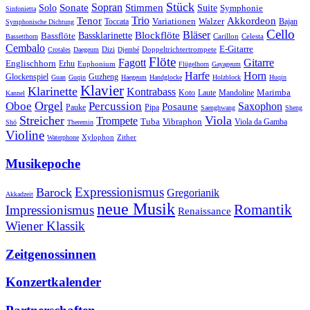
Stück
Sonate
Sopran
Solo
Stimmen
Suite
Symphonie
Sinfonietta
Trio
Akkordeon
Tenor
Variationen
Toccata
Walzer
Bajan
Symphonische Dichtung
Cello
Bläser
Blockflöte
Bassklarinette
Bassflöte
Celesta
Bassetthorn
Carillon
Cembalo
E-Gitarre
Dizi
Doppeltrichtertrompete
Crotales
Daegeum
Djembé
Flöte
Gitarre
Fagott
Englischhorn
Erhu
Euphonium
Flügelhorn
Gayageum
Harfe
Horn
Guzheng
Glockenspiel
Guan
Guqin
Haegeum
Handglocke
Holzblock
Huqin
Klavier
Klarinette
Kontrabass
Marimba
Laute
Koto
Mandoline
Kannel
Orgel
Oboe
Percussion
Saxophon
Posaune
Pauke
Pipa
Saenghwang
Sheng
Streicher
Viola
Trompete
Tuba
Vibraphon
Viola da Gamba
Shō
Theremin
Violine
Zither
Waterphone
Xylophon
Musikepoche
Expressionismus
Barock
Gregorianik
Akkadzeit
neue Musik
Romantik
Impressionismus
Renaissance
Wiener Klassik
Zeitgenossinnen
Konzertkalender