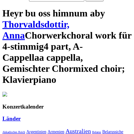
Heyr bu oss himnum a
by
Thorvaldsdottir,
Anna
Chorwerk
choral work
für
4-stimmig
4 part
,
A-
Cappella
a cappella
,
Gemischter Chor
mixed choir
;
Klavier
piano
Konzertkalender
Länder
Australien
Armenien
Belarussiche
Argentinien
Akkadisches Reich
Belarus