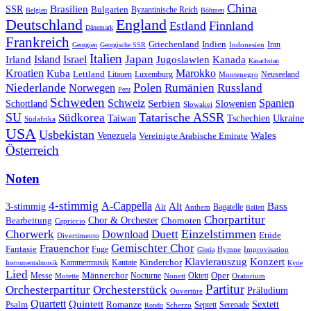
China
SSR
Brasilien
Bulgarien
Byzantinische Reich
Belgien
Böhmen
Deutschland
England
Finnland
Estland
Dänemark
Frankreich
Griechenland
Indien
Indonesien
Iran
Georgien
Georgische SSR
Italien
Japan
Irland
Island
Israel
Jugoslawien
Kanada
Kasachstan
Kroatien
Marokko
Kuba
Lettland
Litauen
Luxemburg
Neuseeland
Montenegro
Polen
Rumänien
Niederlande
Russland
Norwegen
Peru
Schweden
Schweiz
Serbien
Spanien
Schottland
Slowenien
Slowakei
SU
Tatarische ASSR
Südkorea
Taiwan
Tschechien
Ukraine
Südafrika
USA
Usbekistan
Wales
Venezuela
Vereinigte Arabische Emirate
Österreich
Noten
4-stimmig
A-Cappella
3-stimmig
Alt
Bass
Air
Bagatelle
Anthem
Ballett
Chorpartitur
Chor & Orchester
Chornoten
Bearbeitung
Capriccio
Einzelstimmen
Chorwerk
Download
Duett
Etüde
Divertimento
Gemischter Chor
Frauenchor
Fantasie
Fuge
Hymne
Improvisation
Gloria
Klavierauszug
Konzert
Kantate
Kinderchor
Kammermusik
Instrumentalmusik
Kyrie
Lied
Oper
Messe
Männerchor
Oktett
Motette
Nocturne
Nonett
Oratorium
Partitur
Orchesterpartitur
Orchesterstück
Präludium
Ouvertüre
Quartett
Quintett
Psalm
Romanze
Sextett
Septett
Serenade
Scherzo
Rondo