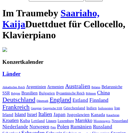
Im Traume
by
Saariaho,
Kaija
Duett
duet
für
Cello
cello
,
Klavier
piano
Konzertkalender
Länder
Australien
Armenien
Belarussiche
Argentinien
Akkadisches Reich
Belarus
China
SSR
Brasilien
Bulgarien
Byzantinische Reich
Belgien
Böhmen
Deutschland
England
Finnland
Estland
Dänemark
Frankreich
Griechenland
Indien
Indonesien
Iran
Georgien
Georgische SSR
Italien
Japan
Irland
Island
Israel
Jugoslawien
Kanada
Kasachstan
Kroatien
Marokko
Kuba
Lettland
Litauen
Luxemburg
Neuseeland
Montenegro
Polen
Rumänien
Niederlande
Russland
Norwegen
Peru
Schweden