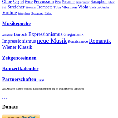
Orgel
Oboe
Percussion
Saxophon
Posaune
Pauke
Pipa
Saenghwang
Sheng
Streicher
Viola
Trompete
Tuba
Vibraphon
Viola da Gamba
Shō
Theremin
Violine
Zither
Waterphone
Xylophon
Musikepoche
Expressionismus
Barock
Gregorianik
Akkadzeit
neue Musik
Romantik
Impressionismus
Renaissance
Wiener Klassik
Zeitgenossinnen
Konzertkalender
Partnerschaften
(Info)
Als Amazon-Partner verdient Komponistinnen.org an qualifizierten Verkäufen.
Donate