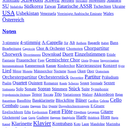
Schweiz
Serbien
Spanien
Schottland
Slowenien
Slowakei
SU
Tatarische ASSR
Südkorea
Taiwan
Tschechien
Ukraine
Südafrika
USA
Usbekistan
Wales
Venezuela
Vereinigte Arabische Emirate
Österreich
Noten
4-stimmig
A-Cappella
3-stimmig
Alt
Bass
Air
Bagatelle
Anthem
Ballett
Chorpartitur
Chor & Orchester
Chornoten
Bearbeitung
Capriccio
Einzelstimmen
Chorwerk
Download
Duett
Etüde
Divertimento
Gemischter Chor
Frauenchor
Fantasie
Fuge
Hymne
Improvisation
Gloria
Klavierauszug
Konzert
Kantate
Kinderchor
Kammermusik
Instrumentalmusik
Kyrie
Lied
Oper
Messe
Männerchor
Oktett
Motette
Nocturne
Nonett
Oratorium
Partitur
Orchesterpartitur
Orchesterstück
Präludium
Ouvertüre
Quartett
Quintett
Psalm
Romanze
Sextett
Septett
Serenade
Scherzo
Rondo
Stück
Sonate
Sopran
Solo
Stimmen
Suite
Symphonie
Sinfonietta
Trio
Akkordeon
Tenor
Variationen
Toccata
Walzer
Bajan
Symphonische Dichtung
Cello
Bläser
Blockflöte
Bassklarinette
Bassflöte
Celesta
Bassetthorn
Carillon
Cembalo
E-Gitarre
Dizi
Doppeltrichtertrompete
Crotales
Daegeum
Djembé
Flöte
Gitarre
Fagott
Englischhorn
Erhu
Euphonium
Flügelhorn
Gayageum
Harfe
Horn
Guzheng
Glockenspiel
Guan
Guqin
Haegeum
Handglocke
Holzblock
Huqin
Klavier
Klarinette
Kontrabass
Marimba
Laute
Koto
Mandoline
Kannel