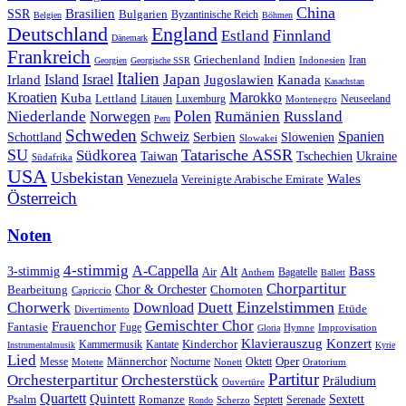
China
SSR
Brasilien
Bulgarien
Byzantinische Reich
Belgien
Böhmen
Deutschland
England
Finnland
Estland
Dänemark
Frankreich
Griechenland
Indien
Indonesien
Iran
Georgien
Georgische SSR
Italien
Japan
Irland
Island
Israel
Jugoslawien
Kanada
Kasachstan
Kroatien
Marokko
Kuba
Lettland
Litauen
Luxemburg
Neuseeland
Montenegro
Polen
Rumänien
Niederlande
Russland
Norwegen
Peru
Schweden
Schweiz
Serbien
Spanien
Schottland
Slowenien
Slowakei
SU
Tatarische ASSR
Südkorea
Taiwan
Tschechien
Ukraine
Südafrika
USA
Usbekistan
Wales
Venezuela
Vereinigte Arabische Emirate
Österreich
Noten
4-stimmig
A-Cappella
3-stimmig
Alt
Bass
Air
Bagatelle
Anthem
Ballett
Chorpartitur
Chor & Orchester
Chornoten
Bearbeitung
Capriccio
Einzelstimmen
Chorwerk
Download
Duett
Etüde
Divertimento
Gemischter Chor
Frauenchor
Fantasie
Fuge
Hymne
Improvisation
Gloria
Klavierauszug
Konzert
Kantate
Kinderchor
Kammermusik
Instrumentalmusik
Kyrie
Lied
Oper
Messe
Männerchor
Oktett
Motette
Nocturne
Nonett
Oratorium
Partitur
Orchesterpartitur
Orchesterstück
Präludium
Ouvertüre
Quartett
Quintett
Psalm
Romanze
Sextett
Septett
Serenade
Scherzo
Rondo