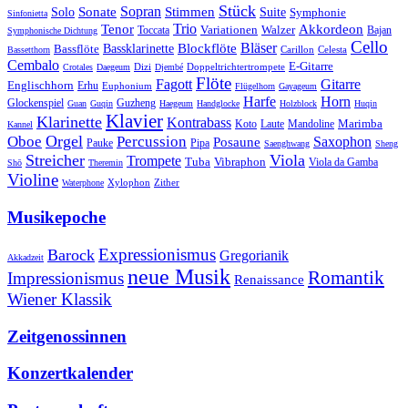
Stück
Sonate
Sopran
Solo
Stimmen
Suite
Symphonie
Sinfonietta
Trio
Akkordeon
Tenor
Variationen
Toccata
Walzer
Bajan
Symphonische Dichtung
Cello
Bläser
Blockflöte
Bassklarinette
Bassflöte
Celesta
Bassetthorn
Carillon
Cembalo
E-Gitarre
Dizi
Doppeltrichtertrompete
Crotales
Daegeum
Djembé
Flöte
Gitarre
Fagott
Englischhorn
Erhu
Euphonium
Flügelhorn
Gayageum
Harfe
Horn
Guzheng
Glockenspiel
Guan
Guqin
Haegeum
Handglocke
Holzblock
Huqin
Klavier
Klarinette
Kontrabass
Marimba
Laute
Koto
Mandoline
Kannel
Orgel
Oboe
Percussion
Saxophon
Posaune
Pauke
Pipa
Saenghwang
Sheng
Streicher
Viola
Trompete
Tuba
Vibraphon
Viola da Gamba
Shō
Theremin
Violine
Zither
Waterphone
Xylophon
Musikepoche
Expressionismus
Barock
Gregorianik
Akkadzeit
neue Musik
Romantik
Impressionismus
Renaissance
Wiener Klassik
Zeitgenossinnen
Konzertkalender