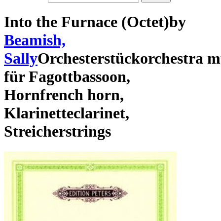
Into the Furnace (Octet)
by
Beamish,
Sally
Orchesterstück
orchestra m
für
Fagott
bassoon
,
Horn
french horn
,
Klarinette
clarinet
,
Streicher
strings