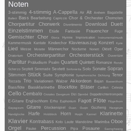
Noten
4-stimmig
A-Cappella
3-stimmig
Alt
Air
Bagatelle
Anthem
Bass
Chor & Orchester
Chornoten
Bearbeitung
Capriccio
Ballett
Duett
Chorpartitur
Chorwerk
Download
Divertimento
Einzelstimmen
Frauenchor
Fantasie
Etüde
Fuge
Gemischter Chor
Hymne
Improvisation
Gloria
Instrumentalmusik
Klavierauszug
Konzert
Kinderchor
Kammermusik
Kantate
Kyrie
Lied
Oper
Messe
Männerchor
Nocturne
Oktett
Motette
Nonett
Orchesterpartitur
Orchesterstück
Oratorium
Ouvertüre
Partitur
Quartett
Quintett
Präludium
Psalm
Romanze
Rondo
Sopran
Sonate
Solo
Sextett
Septett
Serenade
Scherzo
Sinfonietta
Stück
Stimmen
Suite
Tenor
Symphonie
Symphonische Dichtung
Trio
Akkordeon
Variationen
Toccata
Walzer
Bajan
Bassetthorn
Bläser
Blockflöte
Bassklarinette
Bassflöte
Carillon
Celesta
Cello
Cembalo
Dizi
Doppeltrichtertrompete
Crotales
Daegeum
Djembé
Flöte
Fagott
E-Gitarre
Englischhorn
Erhu
Euphonium
Flügelhorn
Gitarre
Glockenspiel
Guzheng
Gayageum
Guan
Guqin
Haegeum
Klarinette
Harfe
Horn
Handglocke
Holzblock
Huqin
Kannel
Klavier
Kontrabass
Oboe
Marimba
Laute
Mandoline
Koto
Orgel
Percussion
Posaune
Pauke
Pipa
Saenghwang