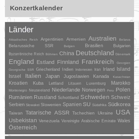
Konzertkalender
Länder
Australien
Argentinien
Armenien
Akkadisches Reich
Belarus
Brasilien
Belarussiche SSR
Bulgarien
Belgien
Deutschland
China
Byzantinische Reich
Böhmen
Dänemark
England
Frankreich
Finnland
Estland
Georgien
Irland
Island
Griechenland
Indien
Indonesien
Iran
Georgische SSR
Italien
Japan
Israel
Jugoslawien
Kanada
Kasachstan
Kroatien
Marokko
Kuba
Lettland
Litauen
Luxemburg
Polen
Niederlande
Norwegen
Neuseeland
Montenegro
Peru
Schweden
Rumänien
Russland
Schweiz
Schottland
SU
Spanien
Südkorea
Serbien
Slowenien
Slowakei
Südafrika
USA
Tatarische ASSR
Taiwan
Tschechien
Ukraine
Usbekistan
Wales
Venezuela
Vereinigte Arabische Emirate
Österreich