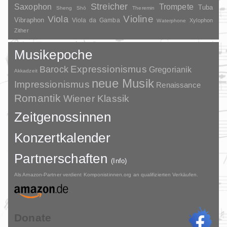
Streicher
Saxophon
Trompete
Tuba
Sheng
Shō
Theremin
Violine
Viola
Vibraphon
Viola da Gamba
Xylophon
Waterphone
Zither
Musikepoche
Barock
Expressionismus
Gregorianik
Akkadzeit
neue Musik
Impressionismus
Renaissance
Romantik
Wiener Klassik
Zeitgenossinnen
Konzertkalender
Partnerschaften
(Info)
Als Amazon-Partner verdient Komponistinnen.org an qualifizierten Verkäufen.
Donate