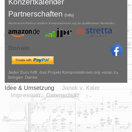
Konzertkalender
Partnerschaften
(Info)
Als Amazon-Partner verdient Komponistinnen.org an qualifizierten Verkäufen.
Donate
Jeder Euro hilft, das Projekt Komponistinnen.org voran zu
bringen. Danke.
Idee & Umsetzung
Janek v. Kaler
Impressum
Datenschutz