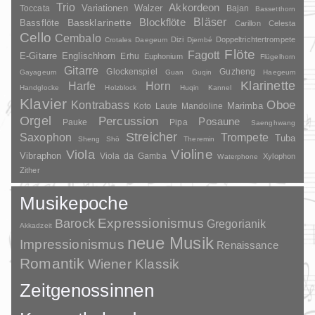
Trio
Akkordeon
Variationen
Toccata
Walzer
Bajan
Bassetthorn
Bläser
Blockflöte
Bassklarinette
Bassflöte
Carillon
Celesta
Cello
Cembalo
Dizi
Doppeltrichtertrompete
Crotales
Daegeum
Djembé
Flöte
Fagott
E-Gitarre
Englischhorn
Erhu
Euphonium
Flügelhorn
Gitarre
Glockenspiel
Guzheng
Gayageum
Guan
Guqin
Haegeum
Klarinette
Harfe
Horn
Handglocke
Holzblock
Huqin
Kannel
Klavier
Kontrabass
Oboe
Marimba
Laute
Mandoline
Koto
Orgel
Percussion
Posaune
Pauke
Pipa
Saenghwang
Streicher
Saxophon
Trompete
Tuba
Sheng
Shō
Theremin
Violine
Viola
Vibraphon
Viola da Gamba
Xylophon
Waterphone
Zither
Musikepoche
Barock
Expressionismus
Gregorianik
Akkadzeit
neue Musik
Impressionismus
Renaissance
Romantik
Wiener Klassik
Zeitgenossinnen