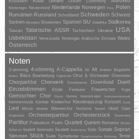
Kroatien
Marokko
Kuba
Lettland
Litauen
Luxemburg
Polen
Niederlande
Norwegen
Neuseeland
Montenegro
Peru
Schweden
Rumänien
Russland
Schweiz
Schottland
SU
Spanien
Südkorea
Serbien
Slowenien
Slowakei
Südafrika
USA
Tatarische ASSR
Taiwan
Tschechien
Ukraine
Usbekistan
Wales
Venezuela
Vereinigte Arabische Emirate
Österreich
Noten
4-stimmig
A-Cappella
3-stimmig
Alt
Air
Bagatelle
Anthem
Bass
Chor & Orchester
Chornoten
Bearbeitung
Capriccio
Ballett
Duett
Chorpartitur
Chorwerk
Download
Divertimento
Einzelstimmen
Frauenchor
Fantasie
Etüde
Fuge
Gemischter Chor
Hymne
Improvisation
Gloria
Instrumentalmusik
Klavierauszug
Konzert
Kinderchor
Kammermusik
Kantate
Kyrie
Lied
Oper
Messe
Männerchor
Nocturne
Oktett
Motette
Nonett
Orchesterpartitur
Orchesterstück
Oratorium
Ouvertüre
Partitur
Quartett
Quintett
Präludium
Psalm
Romanze
Rondo
Sopran
Sonate
Solo
Sextett
Septett
Serenade
Scherzo
Sinfonietta
Stück
Stimmen
Suite
Tenor
Symphonie
Symphonische Dichtung