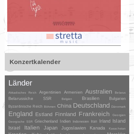
Konzertkalender
Länder
Australien
Argentinien
Armenien
Akkadisches Reich
Belarus
Brasilien
Belarussiche SSR
Bulgarien
Belgien
Deutschland
China
Byzantinische Reich
Böhmen
Dänemark
England
Frankreich
Finnland
Estland
Georgien
Irland
Island
Griechenland
Indien
Indonesien
Iran
Georgische SSR
Italien
Japan
Israel
Jugoslawien
Kanada
Kasachstan