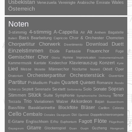
Usbekistan
Wales
Venezuela
Vereinigte Arabische Emirate
Österreich
Noten
4-stimmig
A-Cappella
3-stimmig
Alt
Air
Bagatelle
Anthem
Bass
Chor & Orchester
Chornoten
Bearbeitung
Capriccio
Ballett
Duett
Chorpartitur
Chorwerk
Download
Divertimento
Einzelstimmen
Frauenchor
Fantasie
Etüde
Fuge
Gemischter Chor
Hymne
Improvisation
Gloria
Instrumentalmusik
Klavierauszug
Konzert
Kinderchor
Kammermusik
Kantate
Kyrie
Lied
Oper
Messe
Männerchor
Nocturne
Oktett
Motette
Nonett
Orchesterpartitur
Orchesterstück
Oratorium
Ouvertüre
Partitur
Quartett
Quintett
Präludium
Psalm
Romanze
Rondo
Sopran
Sonate
Solo
Sextett
Septett
Serenade
Scherzo
Sinfonietta
Stück
Stimmen
Suite
Tenor
Symphonie
Symphonische Dichtung
Trio
Akkordeon
Variationen
Toccata
Walzer
Bajan
Bassetthorn
Bläser
Blockflöte
Bassklarinette
Bassflöte
Carillon
Celesta
Cello
Cembalo
Dizi
Doppeltrichtertrompete
Crotales
Daegeum
Djembé
Flöte
Fagott
E-Gitarre
Englischhorn
Erhu
Euphonium
Flügelhorn
Gitarre
Glockenspiel
Guzheng
Gayageum
Guan
Guqin
Haegeum