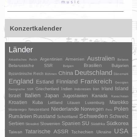
Konzertkalender
Länder
Australien
Argentinien
Armenien
Akkadisches Reich
Belarus
Brasilien
Belarussiche SSR
Bulgarien
Belgien
Deutschland
China
Byzantinische Reich
Böhmen
Dänemark
England
Frankreich
Finnland
Estland
Georgien
Irland
Island
Griechenland
Indien
Indonesien
Iran
Georgische SSR
Italien
Japan
Israel
Jugoslawien
Kanada
Kasachstan
Kroatien
Marokko
Kuba
Lettland
Litauen
Luxemburg
Polen
Niederlande
Norwegen
Neuseeland
Montenegro
Peru
Schweden
Rumänien
Russland
Schweiz
Schottland
SU
Spanien
Südkorea
Serbien
Slowenien
Slowakei
Südafrika
USA
Tatarische ASSR
Taiwan
Tschechien
Ukraine