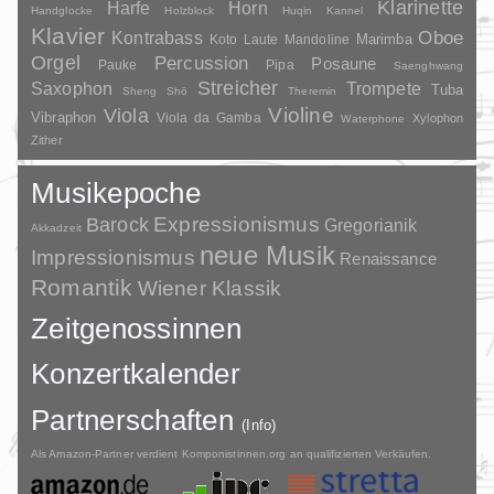
Klarinette
Harfe
Horn
Handglocke
Holzblock
Huqin
Kannel
Klavier
Kontrabass
Oboe
Marimba
Laute
Mandoline
Koto
Orgel
Percussion
Posaune
Pauke
Pipa
Saenghwang
Streicher
Saxophon
Trompete
Tuba
Sheng
Shō
Theremin
Violine
Viola
Vibraphon
Viola da Gamba
Xylophon
Waterphone
Zither
Musikepoche
Barock
Expressionismus
Gregorianik
Akkadzeit
neue Musik
Impressionismus
Renaissance
Romantik
Wiener Klassik
Zeitgenossinnen
Konzertkalender
Partnerschaften
(Info)
Als Amazon-Partner verdient Komponistinnen.org an qualifizierten Verkäufen.