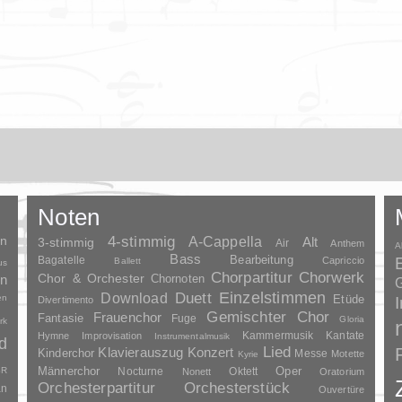
Noten
en
4-stimmig
A-Cappella
3-stimmig
Alt
Air
Anthem
A
Bass
Bagatelle
Bearbeitung
Capriccio
Ballett
us
Chorpartitur
Chorwerk
Chor & Orchester
en
Chornoten
G
Duett
Einzelstimmen
Download
en
Etüde
Divertimento
Gemischter Chor
Frauenchor
Fantasie
Fuge
Gloria
rk
Kammermusik
Kantate
Hymne
Improvisation
Instrumentalmusik
d
Lied
Klavierauszug
Konzert
Kinderchor
Messe
Motette
Kyrie
Oper
SR
Männerchor
Nocturne
Oktett
Nonett
Oratorium
Orchesterpartitur
Orchesterstück
an
Ouvertüre