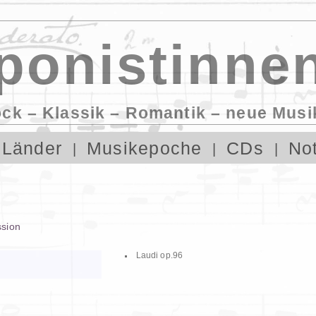
onistinnen
ock – Klassik – Romantik – neue Musi
Länder
Musikepoche
CDs
No
ssion
Laudi op.96