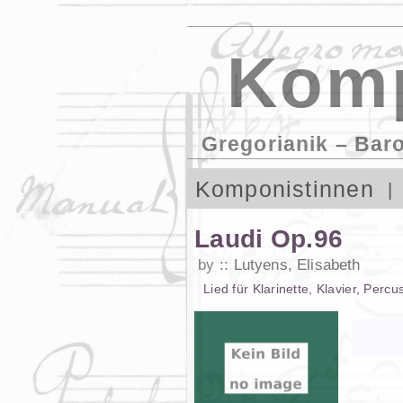
Komp
Gregorianik – Bar
Komponistinnen
Laudi Op.96
by
Lutyens, Elisabeth
Lied
für
Klarinette
,
Klavier
,
Percu