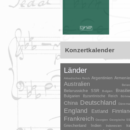
Konzertkalender
Länder
Argentinien
Armeni
Akkadisches Reich
Australien
Belar
Brasili
Belarussiche SSR
Belgien
Bulgarien
Byzantinische Reich
Böhm
Deutschland
China
Dänema
England
Finnlan
Estland
Frankreich
Georgien
Georgische S
Griechenland
Indien
Indonesien
Ir