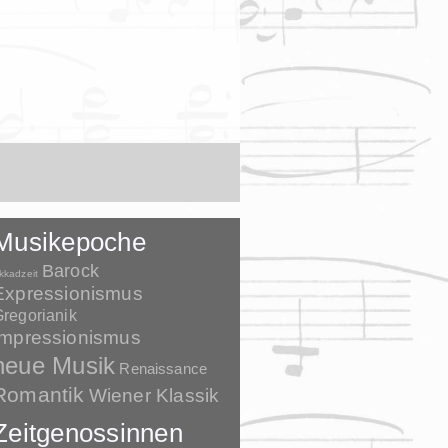
Musikepoche
Barock
kkadzeit
Expressionismus
regorianik
Impressionismus
neue Musik
Renaissance
Romantik
Wiener Klassik
Zeitgenossinnen