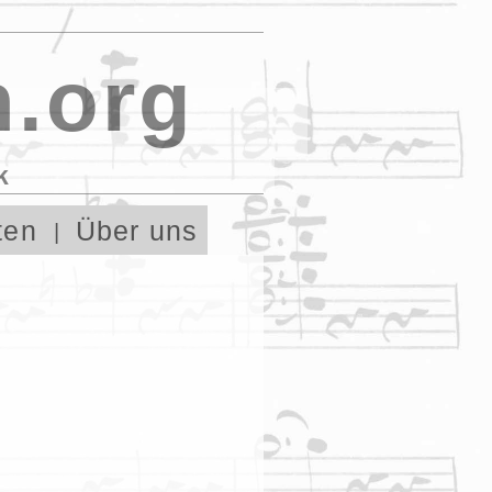
.org
k
ten
Über uns