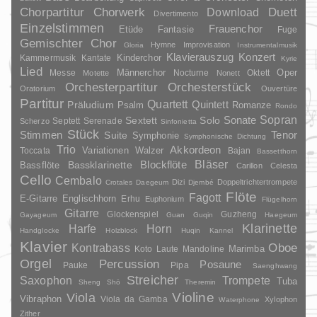
Duett
Chorpartitur
Chorwerk
Download
Divertimento
Einzelstimmen
Frauenchor
Fantasie
Etüde
Fuge
Gemischter Chor
Hymne
Improvisation
Gloria
Instrumentalmusik
Klavierauszug
Konzert
Kinderchor
Kammermusik
Kantate
Kyrie
Lied
Oper
Messe
Männerchor
Nocturne
Oktett
Motette
Nonett
Orchesterpartitur
Orchesterstück
Oratorium
Ouvertüre
Partitur
Quartett
Quintett
Präludium
Psalm
Romanze
Rondo
Sopran
Sonate
Solo
Sextett
Septett
Serenade
Scherzo
Sinfonietta
Stück
Stimmen
Suite
Tenor
Symphonie
Symphonische Dichtung
Trio
Akkordeon
Variationen
Toccata
Walzer
Bajan
Bassetthorn
Bläser
Blockflöte
Bassklarinette
Bassflöte
Carillon
Celesta
Cello
Cembalo
Dizi
Doppeltrichtertrompete
Crotales
Daegeum
Djembé
Flöte
Fagott
E-Gitarre
Englischhorn
Erhu
Euphonium
Flügelhorn
Gitarre
Glockenspiel
Guzheng
Gayageum
Guan
Guqin
Haegeum
Klarinette
Harfe
Horn
Handglocke
Holzblock
Huqin
Kannel
Klavier
Kontrabass
Oboe
Marimba
Laute
Mandoline
Koto
Orgel
Percussion
Posaune
Pauke
Pipa
Saenghwang
Streicher
Saxophon
Trompete
Tuba
Sheng
Shō
Theremin
Violine
Viola
Vibraphon
Viola da Gamba
Xylophon
Waterphone
Zither