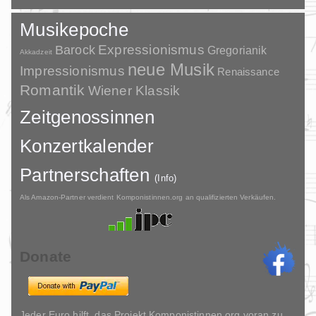
Musikepoche
Barock
Expressionismus
Gregorianik
Akkadzeit
neue Musik
Impressionismus
Renaissance
Romantik
Wiener Klassik
Zeitgenossinnen
Konzertkalender
Partnerschaften
(Info)
Als Amazon-Partner verdient Komponistinnen.org an qualifizierten Verkäufen.
Donate
Jeder Euro hilft, das Projekt Komponistinnen.org voran zu