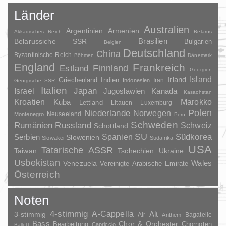
Länder
Australien
Argentinien
Armenien
Akkadisches Reich
Belarus
Brasilien
Belarussiche SSR
Bulgarien
Belgien
Deutschland
China
Byzantinische Reich
Böhmen
Dänemark
England
Frankreich
Finnland
Estland
Georgien
Irland
Island
Griechenland
Indien
Indonesien
Iran
Georgische SSR
Italien
Japan
Israel
Jugoslawien
Kanada
Kasachstan
Kroatien
Marokko
Kuba
Lettland
Litauen
Luxemburg
Polen
Niederlande
Norwegen
Neuseeland
Montenegro
Peru
Schweden
Rumänien
Russland
Schweiz
Schottland
SU
Spanien
Südkorea
Serbien
Slowenien
Slowakei
Südafrika
USA
Tatarische ASSR
Taiwan
Tschechien
Ukraine
Usbekistan
Wales
Venezuela
Vereinigte Arabische Emirate
Österreich
Noten
4-stimmig
A-Cappella
3-stimmig
Alt
Air
Bagatelle
Anthem
Bass
Chor & Orchester
Chornoten
Bearbeitung
Capriccio
Ballett