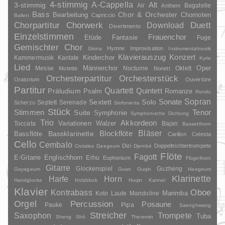
4-stimmig
A-Cappella
3-stimmig
Alt
Air
Bagatelle
Anthem
Bass
Chor & Orchester
Chornoten
Bearbeitung
Capriccio
Ballett
Duett
Chorpartitur
Chorwerk
Download
Divertimento
Einzelstimmen
Frauenchor
Fantasie
Etüde
Fuge
Gemischter Chor
Hymne
Improvisation
Gloria
Instrumentalmusik
Klavierauszug
Konzert
Kinderchor
Kammermusik
Kantate
Kyrie
Lied
Oper
Messe
Männerchor
Nocturne
Oktett
Motette
Nonett
Orchesterpartitur
Orchesterstück
Oratorium
Ouvertüre
Partitur
Quartett
Quintett
Präludium
Psalm
Romanze
Rondo
Sopran
Sonate
Solo
Sextett
Septett
Serenade
Scherzo
Sinfonietta
Stück
Stimmen
Suite
Tenor
Symphonie
Symphonische Dichtung
Trio
Akkordeon
Variationen
Toccata
Walzer
Bajan
Bassetthorn
Bläser
Blockflöte
Bassklarinette
Bassflöte
Carillon
Celesta
Cello
Cembalo
Dizi
Doppeltrichtertrompete
Crotales
Daegeum
Djembé
Flöte
Fagott
E-Gitarre
Englischhorn
Erhu
Euphonium
Flügelhorn
Gitarre
Glockenspiel
Guzheng
Gayageum
Guan
Guqin
Haegeum
Klarinette
Harfe
Horn
Handglocke
Holzblock
Huqin
Kannel
Klavier
Kontrabass
Oboe
Marimba
Laute
Mandoline
Koto
Orgel
Percussion
Posaune
Pauke
Pipa
Saenghwang
Streicher
Saxophon
Trompete
Tuba
Sheng
Shō
Theremin