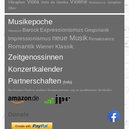
Violine
Viola
Vibraphon
Viola da Gamba
Xylophon
Waterphone
Zither
Musikepoche
Barock
Expressionismus
Gregorianik
Akkadzeit
neue Musik
Impressionismus
Renaissance
Romantik
Wiener Klassik
Zeitgenossinnen
Konzertkalender
Partnerschaften
(Info)
Als Amazon-Partner verdient Komponistinnen.org an qualifizierten Verkäufen.
Donate