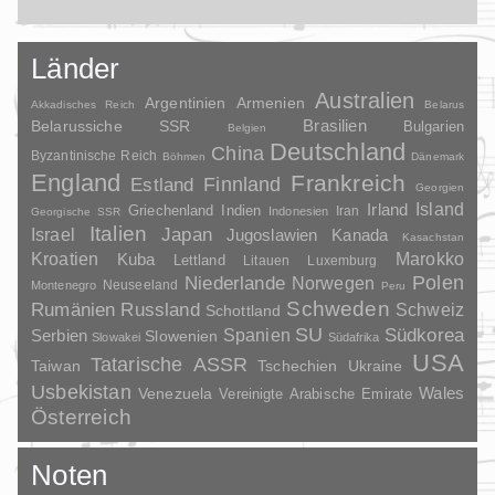
Länder
Australien
Argentinien
Armenien
Akkadisches Reich
Belarus
Brasilien
Belarussiche SSR
Bulgarien
Belgien
Deutschland
China
Byzantinische Reich
Böhmen
Dänemark
England
Frankreich
Finnland
Estland
Georgien
Irland
Island
Griechenland
Indien
Indonesien
Iran
Georgische SSR
Italien
Japan
Israel
Jugoslawien
Kanada
Kasachstan
Kroatien
Marokko
Kuba
Lettland
Litauen
Luxemburg
Polen
Niederlande
Norwegen
Neuseeland
Montenegro
Peru
Schweden
Rumänien
Russland
Schweiz
Schottland
SU
Spanien
Südkorea
Serbien
Slowenien
Slowakei
Südafrika
USA
Tatarische ASSR
Taiwan
Tschechien
Ukraine
Usbekistan
Wales
Venezuela
Vereinigte Arabische Emirate
Österreich
Noten