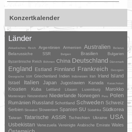
Konzertkalender
Länder
Australien
Argentinien
Armenien
Akkadisches Reich
Belarus
Brasilien
Belarussiche SSR
Bulgarien
Belgien
Deutschland
China
Byzantinische Reich
Böhmen
Dänemark
England
Frankreich
Finnland
Estland
Georgien
Irland
Island
Griechenland
Indien
Indonesien
Iran
Georgische SSR
Italien
Japan
Israel
Jugoslawien
Kanada
Kasachstan
Kroatien
Marokko
Kuba
Lettland
Litauen
Luxemburg
Polen
Niederlande
Norwegen
Neuseeland
Montenegro
Peru
Schweden
Rumänien
Russland
Schweiz
Schottland
SU
Spanien
Südkorea
Serbien
Slowenien
Slowakei
Südafrika
USA
Tatarische ASSR
Taiwan
Tschechien
Ukraine
Usbekistan
Wales
Venezuela
Vereinigte Arabische Emirate
Österreich