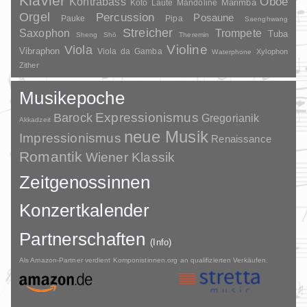
Klavier
Kontrabass
Oboe
Marimba
Laute
Mandoline
Koto
Orgel
Percussion
Posaune
Pauke
Pipa
Saenghwang
Streicher
Saxophon
Trompete
Tuba
Sheng
Shō
Theremin
Violine
Viola
Vibraphon
Viola da Gamba
Xylophon
Waterphone
Zither
Musikepoche
Barock
Expressionismus
Gregorianik
Akkadzeit
neue Musik
Impressionismus
Renaissance
Romantik
Wiener Klassik
Zeitgenossinnen
Konzertkalender
Partnerschaften
(Info)
Als Amazon-Partner verdient Komponistinnen.org an qualifizierten Verkäufen.