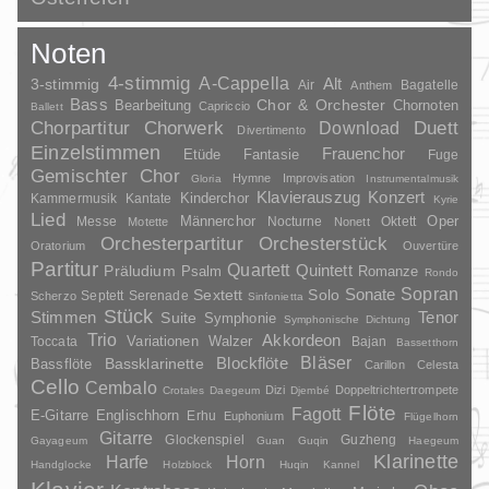
Noten
4-stimmig
A-Cappella
3-stimmig
Alt
Air
Bagatelle
Anthem
Bass
Chor & Orchester
Chornoten
Bearbeitung
Capriccio
Ballett
Duett
Chorpartitur
Chorwerk
Download
Divertimento
Einzelstimmen
Frauenchor
Fantasie
Etüde
Fuge
Gemischter Chor
Hymne
Improvisation
Gloria
Instrumentalmusik
Klavierauszug
Konzert
Kinderchor
Kammermusik
Kantate
Kyrie
Lied
Oper
Messe
Männerchor
Nocturne
Oktett
Motette
Nonett
Orchesterpartitur
Orchesterstück
Oratorium
Ouvertüre
Partitur
Quartett
Quintett
Präludium
Psalm
Romanze
Rondo
Sopran
Sonate
Solo
Sextett
Septett
Serenade
Scherzo
Sinfonietta
Stück
Stimmen
Suite
Tenor
Symphonie
Symphonische Dichtung
Trio
Akkordeon
Variationen
Toccata
Walzer
Bajan
Bassetthorn
Bläser
Blockflöte
Bassklarinette
Bassflöte
Carillon
Celesta
Cello
Cembalo
Dizi
Doppeltrichtertrompete
Crotales
Daegeum
Djembé
Flöte
Fagott
E-Gitarre
Englischhorn
Erhu
Euphonium
Flügelhorn
Gitarre
Glockenspiel
Guzheng
Gayageum
Guan
Guqin
Haegeum
Klarinette
Harfe
Horn
Handglocke
Holzblock
Huqin
Kannel