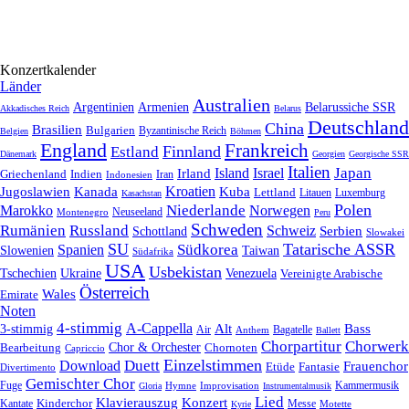
Konzertkalender
Länder
Australien
Armenien
Belarussiche SSR
Argentinien
Akkadisches Reich
Belarus
Deutschland
China
Brasilien
Bulgarien
Byzantinische Reich
Belgien
Böhmen
England
Frankreich
Finnland
Estland
Dänemark
Georgien
Georgische SSR
Italien
Japan
Irland
Island
Israel
Griechenland
Indien
Indonesien
Iran
Kroatien
Jugoslawien
Kanada
Kuba
Lettland
Litauen
Luxemburg
Kasachstan
Polen
Niederlande
Marokko
Norwegen
Neuseeland
Montenegro
Peru
Schweden
Rumänien
Russland
Schweiz
Serbien
Schottland
Slowakei
SU
Tatarische ASSR
Südkorea
Spanien
Taiwan
Slowenien
Südafrika
USA
Usbekistan
Tschechien
Venezuela
Ukraine
Vereinigte Arabische
Österreich
Wales
Emirate
Noten
4-stimmig
A-Cappella
3-stimmig
Alt
Bass
Air
Bagatelle
Anthem
Ballett
Chorpartitur
Chorwerk
Chor & Orchester
Chornoten
Bearbeitung
Capriccio
Einzelstimmen
Download
Duett
Frauenchor
Fantasie
Etüde
Divertimento
Gemischter Chor
Fuge
Hymne
Improvisation
Kammermusik
Gloria
Instrumentalmusik
Lied
Klavierauszug
Konzert
Kantate
Kinderchor
Messe
Motette
Kyrie