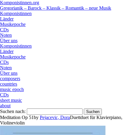
Komponistinnen.org
Gregorianik – Barock – Klassik – Romantik – neue Musik
Komponistinnen
Länder
Musikepoche
CDs
Noten
Über uns
Komponistinnen
Länder
Musikepoche
CDs
Noten
Über uns
composers
countries
music epoch
CDs
sheet music
about
Suchen nach:
Meditation Op 51
by
Pejacevic, Dora
Duett
duet
für
Klavier
piano
,
Violine
violin