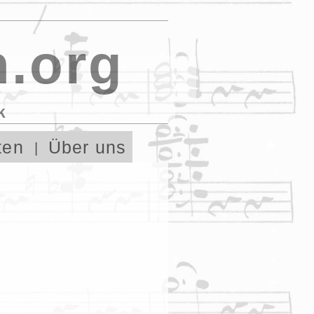
.org
k
ten
Über uns