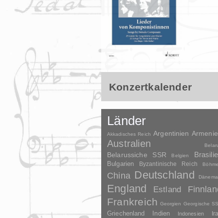
Konzertkalender
Länder
Argentinien
Armeni
Akkadisches Reich
Australien
Belar
Brasili
Belarussiche SSR
Belgien
Bulgarien
Byzantinische Reich
Böhm
Deutschland
China
Dänema
England
Finnlan
Estland
Frankreich
Georgien
Georgische S
Griechenland
Indien
Indonesien
Ir