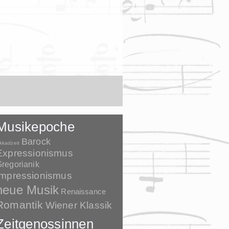
Musikepoche
Barock
kkadzeit
Expressionismus
regorianik
Impressionismus
neue Musik
Renaissance
Romantik
Wiener Klassik
Zeitgenossinnen