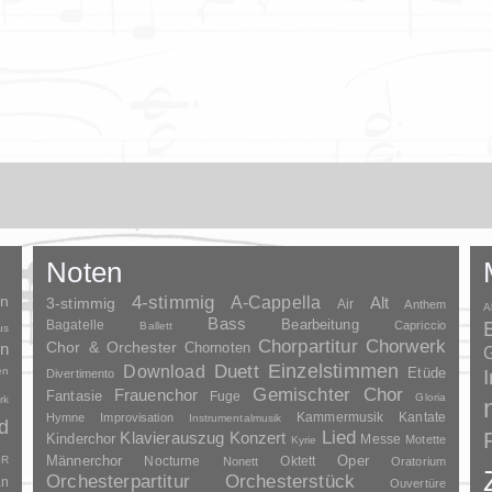
Noten
en
4-stimmig
A-Cappella
3-stimmig
Alt
Air
Anthem
A
Bass
Bagatelle
Bearbeitung
Capriccio
Ballett
us
Chorpartitur
Chorwerk
Chor & Orchester
en
Chornoten
G
Duett
Einzelstimmen
Download
en
Etüde
Divertimento
Gemischter Chor
Frauenchor
Fantasie
Fuge
Gloria
rk
Kammermusik
Kantate
Hymne
Improvisation
Instrumentalmusik
d
Lied
Klavierauszug
Konzert
Kinderchor
Messe
Motette
Kyrie
Oper
SR
Männerchor
Nocturne
Oktett
Nonett
Oratorium
Orchesterpartitur
Orchesterstück
an
Ouvertüre