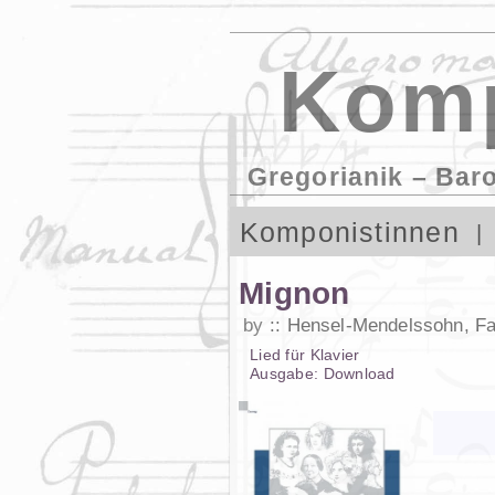
Komp
Gregorianik – Bar
Komponistinnen
Mignon
by
Hensel-Mendelssohn, F
Lied
für
Klavier
Ausgabe:
Download