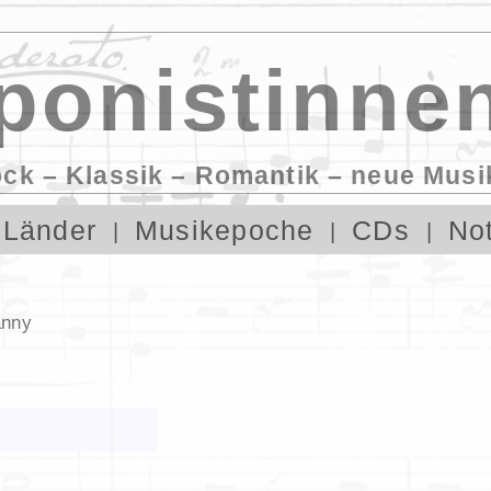
onistinnen
ock – Klassik – Romantik – neue Musi
Länder
Musikepoche
CDs
No
anny