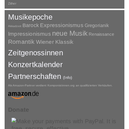
Zither
Musikepoche
Barock
Expressionismus
Gregorianik
Akkadzeit
neue Musik
Impressionismus
Renaissance
Romantik
Wiener Klassik
Zeitgenossinnen
Konzertkalender
Partnerschaften
(Info)
Als Amazon-Partner verdient Komponistinnen.org an qualifizierten Verkäufen.
Donate