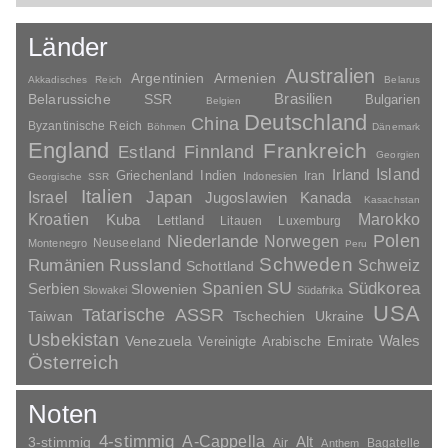
Länder
Australien
Argentinien
Armenien
Akkadisches Reich
Belarus
Brasilien
Belarussiche SSR
Bulgarien
Belgien
Deutschland
China
Byzantinische Reich
Böhmen
Dänemark
England
Frankreich
Finnland
Estland
Georgien
Irland
Island
Griechenland
Indien
Indonesien
Iran
Georgische SSR
Italien
Japan
Israel
Jugoslawien
Kanada
Kasachstan
Kroatien
Marokko
Kuba
Lettland
Litauen
Luxemburg
Polen
Niederlande
Norwegen
Neuseeland
Montenegro
Peru
Schweden
Rumänien
Russland
Schweiz
Schottland
SU
Spanien
Südkorea
Serbien
Slowenien
Slowakei
Südafrika
USA
Tatarische ASSR
Taiwan
Tschechien
Ukraine
Usbekistan
Wales
Venezuela
Vereinigte Arabische Emirate
Österreich
Noten
4-stimmig
A-Cappella
3-stimmig
Alt
Air
Bagatelle
Anthem