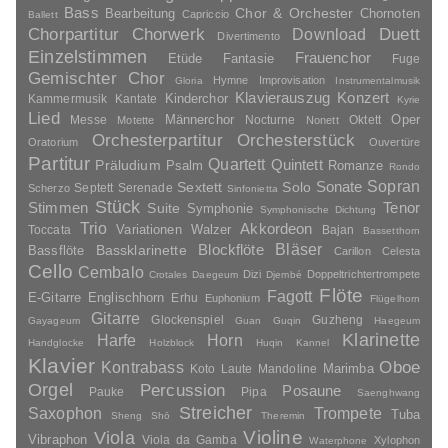
Bass
Chor & Orchester
Chornoten
Bearbeitung
Capriccio
Ballett
Duett
Chorpartitur
Chorwerk
Download
Divertimento
Einzelstimmen
Frauenchor
Fantasie
Etüde
Fuge
Gemischter Chor
Hymne
Improvisation
Gloria
Instrumentalmusik
Klavierauszug
Konzert
Kinderchor
Kammermusik
Kantate
Kyrie
Lied
Oper
Messe
Männerchor
Nocturne
Oktett
Motette
Nonett
Orchesterpartitur
Orchesterstück
Oratorium
Ouvertüre
Partitur
Quartett
Quintett
Präludium
Psalm
Romanze
Rondo
Sopran
Sonate
Solo
Sextett
Septett
Serenade
Scherzo
Sinfonietta
Stück
Stimmen
Suite
Tenor
Symphonie
Symphonische Dichtung
Trio
Akkordeon
Variationen
Toccata
Walzer
Bajan
Bassetthorn
Bläser
Blockflöte
Bassklarinette
Bassflöte
Carillon
Celesta
Cello
Cembalo
Dizi
Doppeltrichtertrompete
Crotales
Daegeum
Djembé
Flöte
Fagott
E-Gitarre
Englischhorn
Erhu
Euphonium
Flügelhorn
Gitarre
Glockenspiel
Guzheng
Gayageum
Guan
Guqin
Haegeum
Klarinette
Harfe
Horn
Handglocke
Holzblock
Huqin
Kannel
Klavier
Kontrabass
Oboe
Marimba
Laute
Mandoline
Koto
Orgel
Percussion
Posaune
Pauke
Pipa
Saenghwang
Streicher
Saxophon
Trompete
Tuba
Sheng
Shō
Theremin
Violine
Viola
Vibraphon
Viola da Gamba
Xylophon
Waterphone