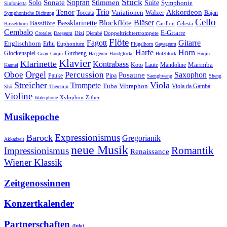
Stück
Sonate
Sopran
Solo
Stimmen
Suite
Symphonie
Sinfonietta
Trio
Akkordeon
Tenor
Variationen
Toccata
Walzer
Bajan
Symphonische Dichtung
Cello
Bläser
Blockflöte
Bassklarinette
Bassflöte
Celesta
Bassetthorn
Carillon
Cembalo
E-Gitarre
Dizi
Doppeltrichtertrompete
Crotales
Daegeum
Djembé
Flöte
Gitarre
Fagott
Englischhorn
Erhu
Euphonium
Flügelhorn
Gayageum
Harfe
Horn
Guzheng
Glockenspiel
Guan
Guqin
Haegeum
Handglocke
Holzblock
Huqin
Klavier
Klarinette
Kontrabass
Marimba
Laute
Koto
Mandoline
Kannel
Orgel
Oboe
Percussion
Saxophon
Posaune
Pauke
Pipa
Saenghwang
Sheng
Streicher
Viola
Trompete
Tuba
Vibraphon
Viola da Gamba
Shō
Theremin
Violine
Zither
Waterphone
Xylophon
Musikepoche
Expressionismus
Barock
Gregorianik
Akkadzeit
neue Musik
Romantik
Impressionismus
Renaissance
Wiener Klassik
Zeitgenossinnen
Konzertkalender
Partnerschaften
(Info)