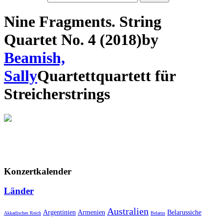
Nine Fragments. String
Quartet No. 4 (2018)
by
Beamish,
Sally
Quartett
quartett
für
Streicher
strings
Konzertkalender
Länder
Australien
Armenien
Belarussiche
Argentinien
Akkadisches Reich
Belarus