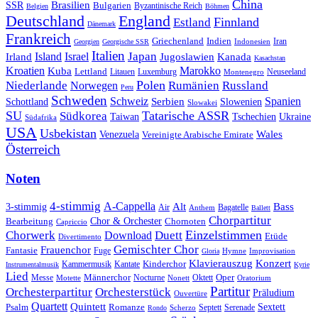
China
SSR
Brasilien
Bulgarien
Byzantinische Reich
Belgien
Böhmen
Deutschland
England
Finnland
Estland
Dänemark
Frankreich
Griechenland
Indien
Indonesien
Iran
Georgien
Georgische SSR
Italien
Japan
Irland
Island
Israel
Jugoslawien
Kanada
Kasachstan
Kroatien
Marokko
Kuba
Lettland
Litauen
Luxemburg
Neuseeland
Montenegro
Polen
Rumänien
Niederlande
Russland
Norwegen
Peru
Schweden
Schweiz
Serbien
Spanien
Schottland
Slowenien
Slowakei
SU
Tatarische ASSR
Südkorea
Taiwan
Tschechien
Ukraine
Südafrika
USA
Usbekistan
Wales
Venezuela
Vereinigte Arabische Emirate
Österreich
Noten
4-stimmig
A-Cappella
3-stimmig
Alt
Bass
Air
Bagatelle
Anthem
Ballett
Chorpartitur
Chor & Orchester
Chornoten
Bearbeitung
Capriccio
Einzelstimmen
Chorwerk
Download
Duett
Etüde
Divertimento
Gemischter Chor
Frauenchor
Fantasie
Fuge
Hymne
Improvisation
Gloria
Klavierauszug
Konzert
Kantate
Kinderchor
Kammermusik
Instrumentalmusik
Kyrie
Lied
Oper
Messe
Männerchor
Oktett
Motette
Nocturne
Nonett
Oratorium
Partitur
Orchesterpartitur
Orchesterstück
Präludium
Ouvertüre
Quartett
Quintett
Psalm
Romanze
Sextett
Septett
Serenade
Scherzo
Rondo