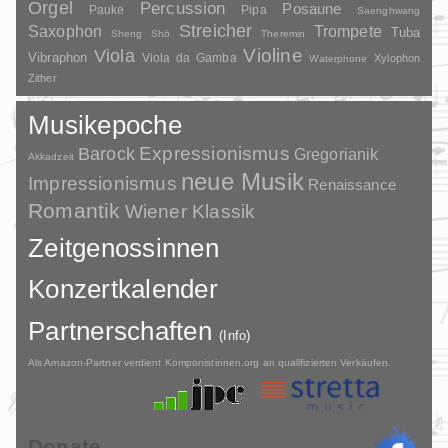
Orgel
Percussion
Posaune
Pauke
Pipa
Saenghwang
Streicher
Saxophon
Trompete
Tuba
Sheng
Shō
Theremin
Violine
Viola
Vibraphon
Viola da Gamba
Xylophon
Waterphone
Zither
Musikepoche
Barock
Expressionismus
Gregorianik
Akkadzeit
neue Musik
Impressionismus
Renaissance
Romantik
Wiener Klassik
Zeitgenossinnen
Konzertkalender
Partnerschaften
(Info)
Als Amazon-Partner verdient Komponistinnen.org an qualifizierten Verkäufen.
Donate