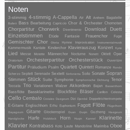
Noten
4-stimmig
A-Cappella
3-stimmig
Alt
Air
Bagatelle
Anthem
Bass
Chor & Orchester
Chornoten
Bearbeitung
Capriccio
Ballett
Duett
Chorpartitur
Chorwerk
Download
Divertimento
Einzelstimmen
Frauenchor
Fantasie
Etüde
Fuge
Gemischter Chor
Hymne
Improvisation
Gloria
Instrumentalmusik
Klavierauszug
Konzert
Kinderchor
Kammermusik
Kantate
Kyrie
Lied
Oper
Messe
Männerchor
Nocturne
Oktett
Motette
Nonett
Orchesterpartitur
Orchesterstück
Oratorium
Ouvertüre
Partitur
Quartett
Quintett
Präludium
Psalm
Romanze
Rondo
Sopran
Sonate
Solo
Sextett
Septett
Serenade
Scherzo
Sinfonietta
Stück
Stimmen
Suite
Tenor
Symphonie
Symphonische Dichtung
Trio
Akkordeon
Variationen
Toccata
Walzer
Bajan
Bassetthorn
Bläser
Blockflöte
Bassklarinette
Bassflöte
Carillon
Celesta
Cello
Cembalo
Dizi
Doppeltrichtertrompete
Crotales
Daegeum
Djembé
Flöte
Fagott
E-Gitarre
Englischhorn
Erhu
Euphonium
Flügelhorn
Gitarre
Glockenspiel
Guzheng
Gayageum
Guan
Guqin
Haegeum
Klarinette
Harfe
Horn
Handglocke
Holzblock
Huqin
Kannel
Klavier
Kontrabass
Oboe
Marimba
Laute
Mandoline
Koto