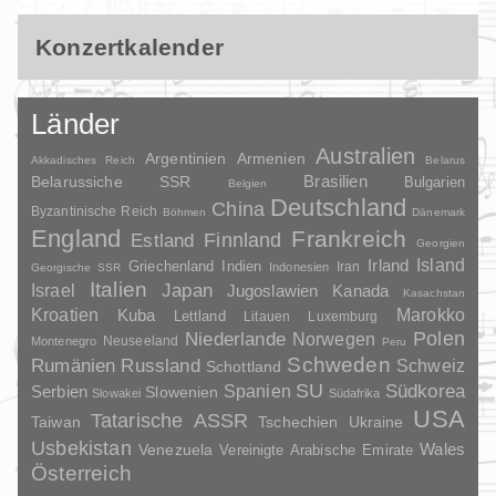
Konzertkalender
Länder
Australien
Argentinien
Armenien
Akkadisches Reich
Belarus
Brasilien
Belarussiche SSR
Bulgarien
Belgien
Deutschland
China
Byzantinische Reich
Böhmen
Dänemark
England
Frankreich
Finnland
Estland
Georgien
Irland
Island
Griechenland
Indien
Indonesien
Iran
Georgische SSR
Italien
Japan
Israel
Jugoslawien
Kanada
Kasachstan
Kroatien
Marokko
Kuba
Lettland
Litauen
Luxemburg
Polen
Niederlande
Norwegen
Neuseeland
Montenegro
Peru
Schweden
Rumänien
Russland
Schweiz
Schottland
SU
Spanien
Südkorea
Serbien
Slowenien
Slowakei
Südafrika
USA
Tatarische ASSR
Taiwan
Tschechien
Ukraine
Usbekistan
Wales
Venezuela
Vereinigte Arabische Emirate
Österreich