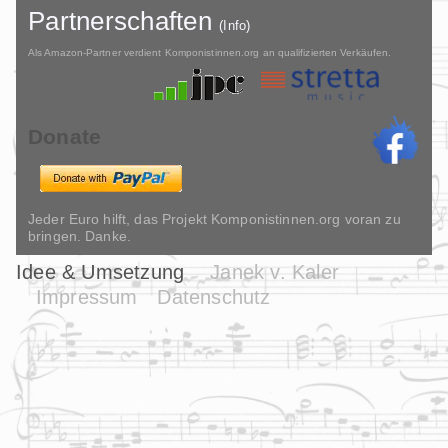
Partnerschaften
(Info)
Als Amazon-Partner verdient Komponistinnen.org an qualifizierten Verkäufen.
Donate
Jeder Euro hilft, das Projekt Komponistinnen.org voran zu
bringen. Danke.
Idee & Umsetzung
Janek v. Kaler
Impressum
Datenschutz