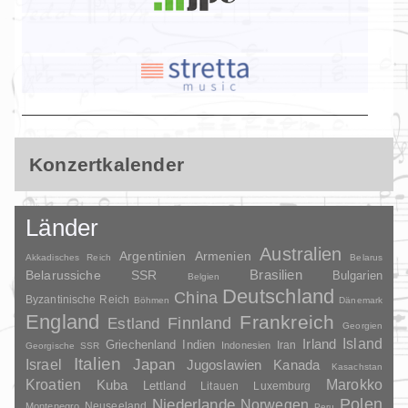
Konzertkalender
Länder
Australien
Argentinien
Armenien
Akkadisches Reich
Belarus
Brasilien
Belarussiche SSR
Bulgarien
Belgien
Deutschland
China
Byzantinische Reich
Böhmen
Dänemark
England
Frankreich
Finnland
Estland
Georgien
Irland
Island
Griechenland
Indien
Indonesien
Iran
Georgische SSR
Italien
Japan
Israel
Jugoslawien
Kanada
Kasachstan
Kroatien
Marokko
Kuba
Lettland
Litauen
Luxemburg
Polen
Niederlande
Norwegen
Neuseeland
Montenegro
Peru