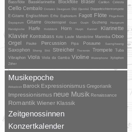
Bläser
Blockflöte
Bassklarinette
Bassflöte
Carillon
Celesta
Cello
Cembalo
Dizi
Doppeltrichtertrompete
Crotales
Daegeum
Djembé
Flöte
Fagott
E-Gitarre
Englischhorn
Erhu
Euphonium
Flügelhorn
Gitarre
Glockenspiel
Guzheng
Gayageum
Guan
Guqin
Haegeum
Klarinette
Harfe
Horn
Handglocke
Holzblock
Huqin
Kannel
Klavier
Kontrabass
Oboe
Marimba
Laute
Mandoline
Koto
Orgel
Percussion
Posaune
Pauke
Pipa
Saenghwang
Streicher
Saxophon
Trompete
Tuba
Sheng
Shō
Theremin
Violine
Viola
Vibraphon
Viola da Gamba
Xylophon
Waterphone
Zither
Musikepoche
Barock
Expressionismus
Gregorianik
Akkadzeit
neue Musik
Impressionismus
Renaissance
Romantik
Wiener Klassik
Zeitgenossinnen
Konzertkalender