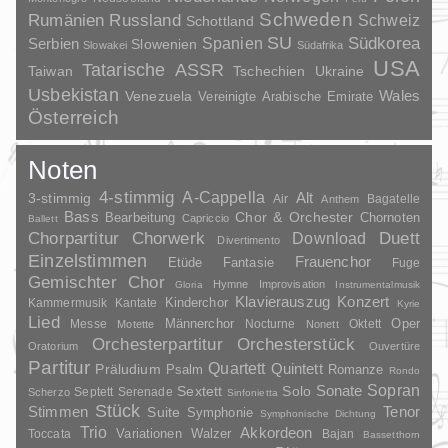
Schweden
Rumänien
Russland
Schweiz
Schottland
SU
Spanien
Südkorea
Serbien
Slowenien
Slowakei
Südafrika
USA
Tatarische ASSR
Taiwan
Tschechien
Ukraine
Usbekistan
Wales
Venezuela
Vereinigte Arabische Emirate
Österreich
Noten
4-stimmig
A-Cappella
3-stimmig
Alt
Air
Bagatelle
Anthem
Bass
Chor & Orchester
Chornoten
Bearbeitung
Capriccio
Ballett
Duett
Chorpartitur
Chorwerk
Download
Divertimento
Einzelstimmen
Frauenchor
Fantasie
Etüde
Fuge
Gemischter Chor
Hymne
Improvisation
Gloria
Instrumentalmusik
Klavierauszug
Konzert
Kinderchor
Kammermusik
Kantate
Kyrie
Lied
Oper
Messe
Männerchor
Nocturne
Oktett
Motette
Nonett
Orchesterpartitur
Orchesterstück
Oratorium
Ouvertüre
Partitur
Quartett
Quintett
Präludium
Psalm
Romanze
Rondo
Sopran
Sonate
Solo
Sextett
Septett
Serenade
Scherzo
Sinfonietta
Stück
Stimmen
Suite
Tenor
Symphonie
Symphonische Dichtung
Trio
Akkordeon
Variationen
Toccata
Walzer
Bajan
Bassetthorn