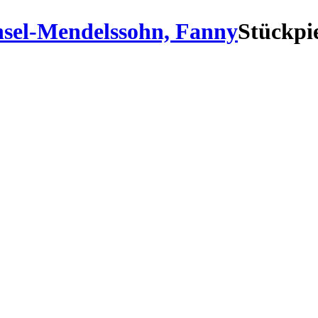
sel-Mendelssohn, Fanny
Stück
pi